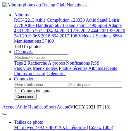
Albums
RCN
2213
Athlé Compétition
128338
Athlé Santé Loisir
3278
Athlé Handicap
6023
Handisport
1490
Sport Adapté
4531
2025
567
2024
34
2023
1276
2022
444
2021
99
2020
343
2019
966
2018
604
2017
106
Vidéos
2
Sections
6864
Manifestations
37400
184116 photos
Découvrir
Tags
2
Recherche
A propos
Notifications RSS
Plus vues
Mieux notées
Photos récentes
Albums récents
Photos au hasard
Calendrier
Connexion
Connexion auto
Connexion
Accueil
Athlé Handicap
Sport Adapté
VICHY 2021 07 (18)
Tailles de photo
M - moyen
(792 x 480)
XXL - énorme
(1656 x 1005)