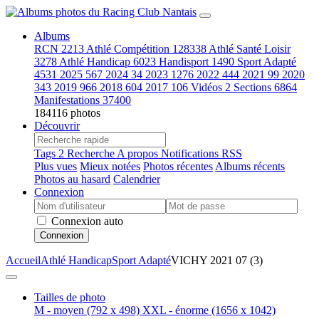
Albums
RCN
2213
Athlé Compétition
128338
Athlé Santé Loisir
3278
Athlé Handicap
6023
Handisport
1490
Sport Adapté
4531
2025
567
2024
34
2023
1276
2022
444
2021
99
2020
343
2019
966
2018
604
2017
106
Vidéos
2
Sections
6864
Manifestations
37400
184116 photos
Découvrir
Tags
2
Recherche
A propos
Notifications RSS
Plus vues
Mieux notées
Photos récentes
Albums récents
Photos au hasard
Calendrier
Connexion
Connexion auto
Connexion
Accueil
Athlé Handicap
Sport Adapté
VICHY 2021 07 (3)
Tailles de photo
M - moyen
(792 x 498)
XXL - énorme
(1656 x 1042)