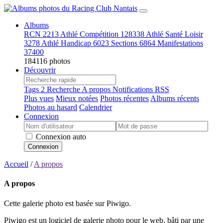
Albums
RCN
2213
Athlé Compétition
128338
Athlé Santé Loisir
3278
Athlé Handicap
6023
Sections
6864
Manifestations
37400
184116 photos
Découvrir
Tags
2
Recherche
A propos
Notifications RSS
Plus vues
Mieux notées
Photos récentes
Albums récents
Photos au hasard
Calendrier
Connexion
Connexion auto
Connexion
Accueil
/
A propos
A propos
Cette galerie photo est basée sur Piwigo.
Piwigo est un logiciel de galerie photo pour le web, bâti par une