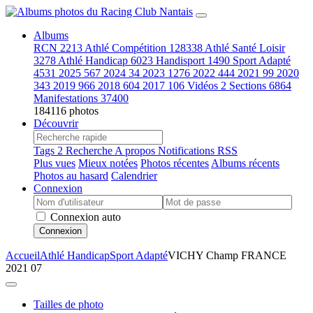
Albums
RCN
2213
Athlé Compétition
128338
Athlé Santé Loisir
3278
Athlé Handicap
6023
Handisport
1490
Sport Adapté
4531
2025
567
2024
34
2023
1276
2022
444
2021
99
2020
343
2019
966
2018
604
2017
106
Vidéos
2
Sections
6864
Manifestations
37400
184116 photos
Découvrir
Tags
2
Recherche
A propos
Notifications RSS
Plus vues
Mieux notées
Photos récentes
Albums récents
Photos au hasard
Calendrier
Connexion
Connexion auto
Connexion
Accueil
Athlé Handicap
Sport Adapté
VICHY Champ FRANCE
2021 07
Tailles de photo