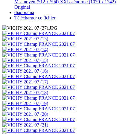
M - moyen
(512 x 594)
XXL - énorme
(1070 x 1242)
Original
diaporama
Télécharger ce fichier