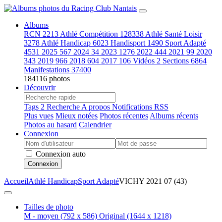
Albums
RCN
2213
Athlé Compétition
128338
Athlé Santé Loisir
3278
Athlé Handicap
6023
Handisport
1490
Sport Adapté
4531
2025
567
2024
34
2023
1276
2022
444
2021
99
2020
343
2019
966
2018
604
2017
106
Vidéos
2
Sections
6864
Manifestations
37400
184116 photos
Découvrir
Tags
2
Recherche
A propos
Notifications RSS
Plus vues
Mieux notées
Photos récentes
Albums récents
Photos au hasard
Calendrier
Connexion
Connexion auto
Connexion
Accueil
Athlé Handicap
Sport Adapté
VICHY 2021 07 (43)
Tailles de photo
M - moyen
(792 x 586)
Original
(1644 x 1218)