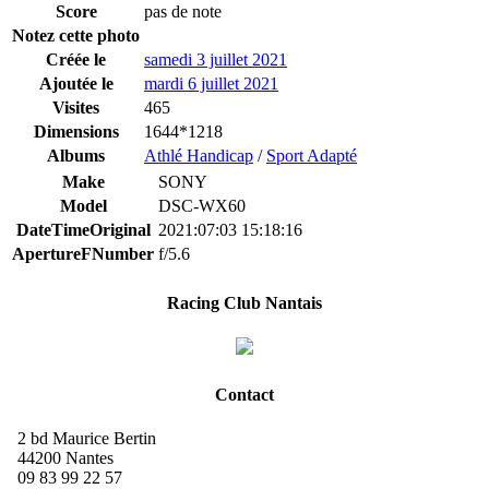
Score
pas de note
Notez cette photo
Créée le
samedi 3 juillet 2021
Ajoutée le
mardi 6 juillet 2021
Visites
465
Dimensions
1644*1218
Albums
Athlé Handicap
/
Sport Adapté
Make
SONY
Model
DSC-WX60
DateTimeOriginal
2021:07:03 15:18:16
ApertureFNumber
f/5.6
Racing Club Nantais
Contact
2 bd Maurice Bertin
44200 Nantes
09 83 99 22 57