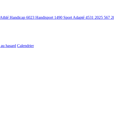
Athlé Handicap
6023
Handisport
1490
Sport Adapté
4531
2025
567
2
 au hasard
Calendrier