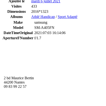
Ajoutée le
mardi 6 juillet 2021
Visites
433
Dimensions
2016*1323
Albums
Athlé Handicap
/
Sport Adapté
Make
samsung
Model
SM-A405FN
DateTimeOriginal
2021:07:03 16:14:06
ApertureFNumber
f/1.7
2 bd Maurice Bertin
44200 Nantes
09 83 99 22 57