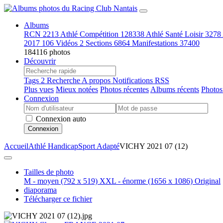
Albums
RCN
2213
Athlé Compétition
128338
Athlé Santé Loisir
3278
2017
106
Vidéos
2
Sections
6864
Manifestations
37400
184116 photos
Découvrir
Tags
2
Recherche
A propos
Notifications RSS
Plus vues
Mieux notées
Photos récentes
Albums récents
Photos
Connexion
Connexion auto
Connexion
Accueil
Athlé Handicap
Sport Adapté
VICHY 2021 07 (12)
Tailles de photo
M - moyen
(792 x 519)
XXL - énorme
(1656 x 1086)
Original
diaporama
Télécharger ce fichier