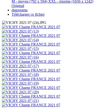
M - moyen
(792 x 594)
XXL - énorme
(1656 x 1242)
Original
diaporama
Télécharger ce fichier