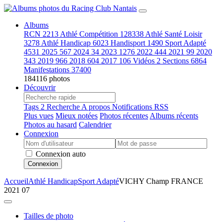
Albums
RCN
2213
Athlé Compétition
128338
Athlé Santé Loisir
3278
Athlé Handicap
6023
Handisport
1490
Sport Adapté
4531
2025
567
2024
34
2023
1276
2022
444
2021
99
2020
343
2019
966
2018
604
2017
106
Vidéos
2
Sections
6864
Manifestations
37400
184116 photos
Découvrir
Tags
2
Recherche
A propos
Notifications RSS
Plus vues
Mieux notées
Photos récentes
Albums récents
Photos au hasard
Calendrier
Connexion
Connexion auto
Connexion
Accueil
Athlé Handicap
Sport Adapté
VICHY Champ FRANCE
2021 07
Tailles de photo