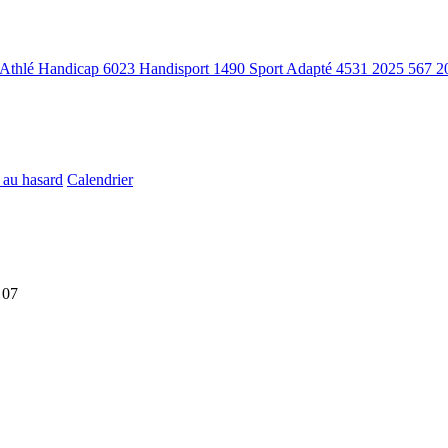
Athlé Handicap
6023
Handisport
1490
Sport Adapté
4531
2025
567
2
 au hasard
Calendrier
 07