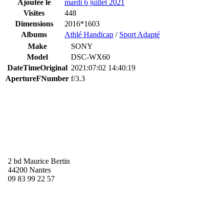
Ajoutée le
mardi 6 juillet 2021
Visites
448
Dimensions
2016*1603
Albums
Athlé Handicap
/
Sport Adapté
Make
SONY
Model
DSC-WX60
DateTimeOriginal
2021:07:02 14:40:19
ApertureFNumber
f/3.3
2 bd Maurice Bertin
44200 Nantes
09 83 99 22 57