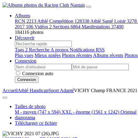
Albums
RCN
2213
Athlé Compétition
128338
Athlé Santé Loisir
3278
2017
106
Vidéos
2
Sections
6864
Manifestations
37400
184116 photos
Découvrir
Tags
2
Recherche
A propos
Notifications RSS
Plus vues
Mieux notées
Photos récentes
Albums récents
Photos
Connexion
Connexion auto
Connexion
Accueil
Athlé Handicap
Sport Adapté
VICHY Champ FRANCE 2021
Tailles de photo
M - moyen
(747 x 594)
XXL - énorme
(1561 x 1242)
Original
diaporama
Télécharger ce fichier