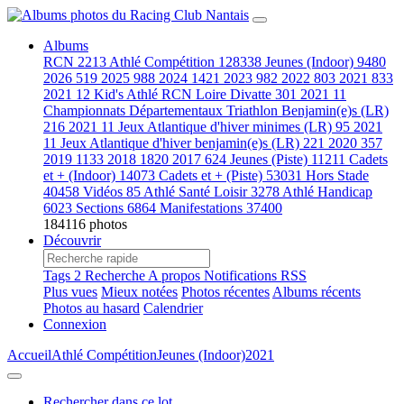
Albums
RCN
2213
Athlé Compétition
128338
Jeunes (Indoor)
9480
2026
519
2025
988
2024
1421
2023
982
2022
803
2021
833
2021 12 Kid's Athlé RCN Loire Divatte
301
2021 11
Championnats Départementaux Triathlon Benjamin(e)s (LR)
216
2021 11 Jeux Atlantique d'hiver minimes (LR)
95
2021
11 Jeux Atlantique d'hiver benjamin(e)s (LR)
221
2020
357
2019
1133
2018
1820
2017
624
Jeunes (Piste)
11211
Cadets
et + (Indoor)
14073
Cadets et + (Piste)
53031
Hors Stade
40458
Vidéos
85
Athlé Santé Loisir
3278
Athlé Handicap
6023
Sections
6864
Manifestations
37400
184116 photos
Découvrir
Tags
2
Recherche
A propos
Notifications RSS
Plus vues
Mieux notées
Photos récentes
Albums récents
Photos au hasard
Calendrier
Connexion
Accueil
Athlé Compétition
Jeunes (Indoor)
2021
Rechercher dans ce lot