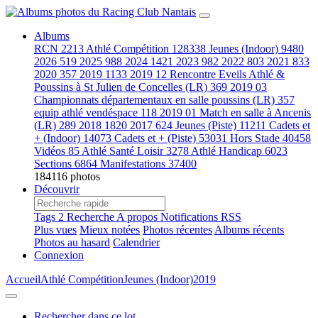
Albums
RCN
2213
Athlé Compétition
128338
Jeunes (Indoor)
9480
2026
519
2025
988
2024
1421
2023
982
2022
803
2021
833
2020
357
2019
1133
2019 12 Rencontre Eveils Athlé &
Poussins à St Julien de Concelles (LR)
369
2019 03
Championnats départementaux en salle poussins (LR)
357
equip athlé vendéspace
118
2019 01 Match en salle à Ancenis
(LR)
289
2018
1820
2017
624
Jeunes (Piste)
11211
Cadets et
+ (Indoor)
14073
Cadets et + (Piste)
53031
Hors Stade
40458
Vidéos
85
Athlé Santé Loisir
3278
Athlé Handicap
6023
Sections
6864
Manifestations
37400
184116 photos
Découvrir
Tags
2
Recherche
A propos
Notifications RSS
Plus vues
Mieux notées
Photos récentes
Albums récents
Photos au hasard
Calendrier
Connexion
Accueil
Athlé Compétition
Jeunes (Indoor)
2019
Rechercher dans ce lot