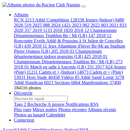
Albums
RCN
2213
Athlé Compétition
128338
Jeunes (Indoor)
9480
2026
519
2025
988
2024
1421
2023
982
2022
803
2021
833
2020
357
2019
1133
2018
1820
2018 12 Championnats
Départementaux Triathlon Be / Mi (LR)
147
2018 12
Rencontre Eveils Athlé & Poussins à St Julien de Concelles
(LR)
439
2018 11 Jeux Atlantique d'hiver Be-Mi au Stadium
Pierre Quinon (LR)
205
2018 03 Championnats
départementaux indoor poussins (LR)
425
2018 01
Championnats Départementaux Triathlon Be ⁄ Mi (LR)
273
2018 01 Match en salle à Ancenis (LR)
331
2017
624
Jeunes
(Piste)
11211
Cadets et + (Indoor)
14073
Cadets et + (Piste)
53031
Hors Stade
40458
Vidéos
85
Athlé Santé Loisir
3278
Athlé Handicap
6023
Sections
6864
Manifestations
37400
184116 photos
Découvrir
Tags
2
Recherche
A propos
Notifications RSS
Plus vues
Mieux notées
Photos récentes
Albums récents
Photos au hasard
Calendrier
Connexion
Accueil
Athlé Compétition
Jeunes (Indoor)
2018