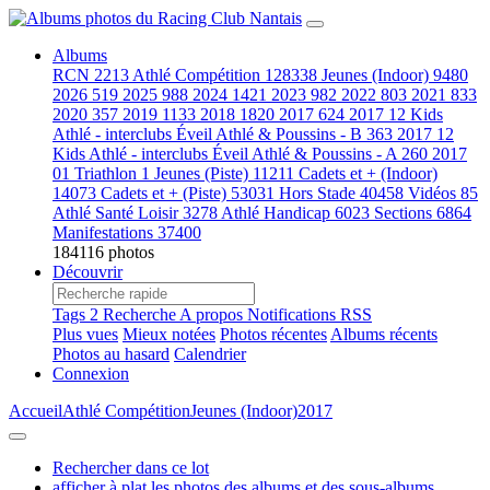
Albums
RCN
2213
Athlé Compétition
128338
Jeunes (Indoor)
9480
2026
519
2025
988
2024
1421
2023
982
2022
803
2021
833
2020
357
2019
1133
2018
1820
2017
624
2017 12 Kids
Athlé - interclubs Éveil Athlé & Poussins - B
363
2017 12
Kids Athlé - interclubs Éveil Athlé & Poussins - A
260
2017
01 Triathlon
1
Jeunes (Piste)
11211
Cadets et + (Indoor)
14073
Cadets et + (Piste)
53031
Hors Stade
40458
Vidéos
85
Athlé Santé Loisir
3278
Athlé Handicap
6023
Sections
6864
Manifestations
37400
184116 photos
Découvrir
Tags
2
Recherche
A propos
Notifications RSS
Plus vues
Mieux notées
Photos récentes
Albums récents
Photos au hasard
Calendrier
Connexion
Accueil
Athlé Compétition
Jeunes (Indoor)
2017
Rechercher dans ce lot
afficher à plat les photos des albums et des sous-albums