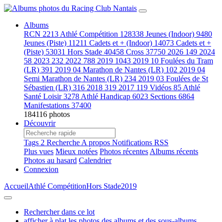
Albums
RCN
2213
Athlé Compétition
128338
Jeunes (Indoor)
9480
Jeunes (Piste)
11211
Cadets et + (Indoor)
14073
Cadets et +
(Piste)
53031
Hors Stade
40458
Cross
37750
2026
149
2024
58
2023
232
2022
788
2019
1043
2019 10 Foulées du Tram
(LR)
391
2019 04 Marathon de Nantes (LR)
102
2019 04
Semi Marathon de Nantes (LR)
234
2019 03 Foulées de St
Sébastien (LR)
316
2018
319
2017
119
Vidéos
85
Athlé
Santé Loisir
3278
Athlé Handicap
6023
Sections
6864
Manifestations
37400
184116 photos
Découvrir
Tags
2
Recherche
A propos
Notifications RSS
Plus vues
Mieux notées
Photos récentes
Albums récents
Photos au hasard
Calendrier
Connexion
Accueil
Athlé Compétition
Hors Stade
2019
Rechercher dans ce lot
afficher à plat les photos des albums et des sous-albums