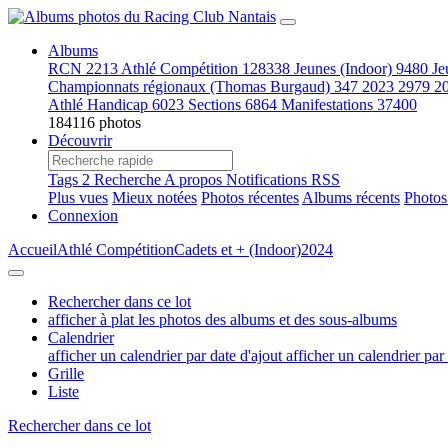
Albums
RCN
2213
Athlé Compétition
128338
Jeunes (Indoor)
9480
Je
Championnats régionaux (Thomas Burgaud)
347
2023
2979
2
Athlé Handicap
6023
Sections
6864
Manifestations
37400
184116 photos
Découvrir
Tags
2
Recherche
A propos
Notifications RSS
Plus vues
Mieux notées
Photos récentes
Albums récents
Photos
Connexion
Accueil
Athlé Compétition
Cadets et + (Indoor)
2024
Rechercher dans ce lot
afficher à plat les photos des albums et des sous-albums
Calendrier
afficher un calendrier par date d'ajout
afficher un calendrier par
Grille
Liste
Rechercher dans ce lot