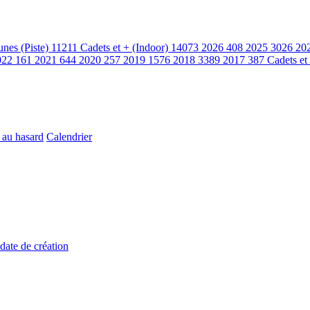
unes (Piste)
11211
Cadets et + (Indoor)
14073
2026
408
2025
3026
20
022
161
2021
644
2020
257
2019
1576
2018
3389
2017
387
Cadets et
 au hasard
Calendrier
 date de création