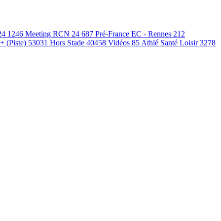
24
1246
Meeting RCN 24
687
Pré-France EC - Rennes
212
 + (Piste)
53031
Hors Stade
40458
Vidéos
85
Athlé Santé Loisir
3278