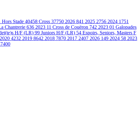
1
Hors Stade
40458
Cross
37750
2026
841
2025
2756
2024
1751
La Chantrerie
636
2023 11 Cross de Couëron
742
2023 01 Galopades
et(te)s H/F (LR)
99
Juniors H/F (LR)
54
Espoirs, Seniors, Masters F
2020
4232
2019
8642
2018
7870
2017
2407
2026
149
2024
58
2023
37400