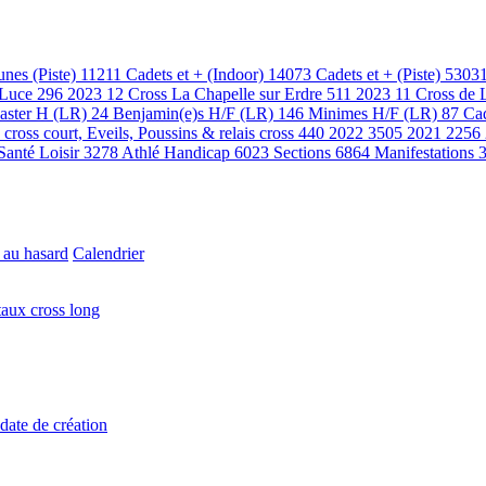
unes (Piste)
11211
Cadets et + (Indoor)
14073
Cadets et + (Piste)
5303
 Luce
296
2023 12 Cross La Chapelle sur Erdre
511
2023 11 Cross de 
aster H (LR)
24
Benjamin(e)s H/F (LR)
146
Minimes H/F (LR)
87
Cad
ross court, Eveils, Poussins & relais cross
440
2022
3505
2021
2256
Santé Loisir
3278
Athlé Handicap
6023
Sections
6864
Manifestations
 au hasard
Calendrier
aux cross long
 date de création