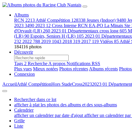
Albums
RCN
2213
Athlé Compétition
128338
Jeunes (Indoor)
9480
Je
2023
3490
2023 12 Cross Interne RCN EA-PO La Minais Ste
d'Orvault (LR)
260
2023 01 Départementaux cross long
605
M
(LR)
90
Espoirs, Seniors H (LR)
105
2023 01 Départementaux c
232
2022
788
2019
1043
2018
319
2017
119
Vidéos
85
Athlé 
184116 photos
Découvrir
Tags
2
Recherche
A propos
Notifications RSS
Plus vues
Mieux notées
Photos récentes
Albums récents
Photos
Connexion
Accueil
Athlé Compétition
Hors Stade
Cross
2023
2023 01 Département
Rechercher dans ce lot
afficher à plat les photos des albums et des sous-albums
Calendrier
afficher un calendrier par date d'ajout
afficher un calendrier par
Grille
Liste