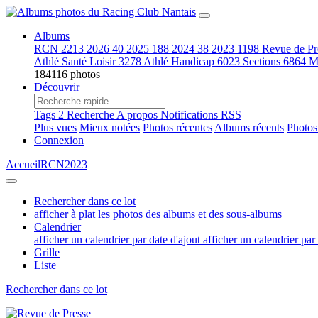
Albums
RCN
2213
2026
40
2025
188
2024
38
2023
1198
Revue de P
Athlé Santé Loisir
3278
Athlé Handicap
6023
Sections
6864
M
184116 photos
Découvrir
Tags
2
Recherche
A propos
Notifications RSS
Plus vues
Mieux notées
Photos récentes
Albums récents
Photos
Connexion
Accueil
RCN
2023
Rechercher dans ce lot
afficher à plat les photos des albums et des sous-albums
Calendrier
afficher un calendrier par date d'ajout
afficher un calendrier par
Grille
Liste
Rechercher dans ce lot