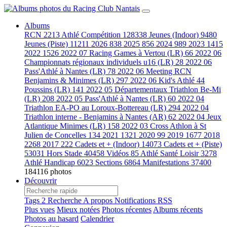
Albums
RCN
2213
Athlé Compétition
128338
Jeunes (Indoor)
9480
Jeunes (Piste)
11211
2026
838
2025
856
2024
989
2023
1415
2022
1526
2022 07 Racing Games à Vertou (LR)
66
2022 06
Championnats régionaux individuels u16 (LR)
28
2022 06
Pass'Athlé à Nantes (LR)
78
2022 06 Meeting RCN
Benjamins & Minimes (LR)
297
2022 06 Kid's Athlé 44
Poussins (LR)
141
2022 05 Départementaux Triathlon Be-Mi
(LR)
208
2022 05 Pass'Athlé à Nantes (LR)
60
2022 04
Triathlon EA-PO au Loroux-Bottereau (LR)
294
2022 04
Triathlon interne - Benjamins à Nantes (AR)
62
2022 04 Jeux
Atlantique Minimes (LR)
158
2022 03 Cross Athlon à St
Julien de Concelles
134
2021
1321
2020
99
2019
1677
2018
2268
2017
222
Cadets et + (Indoor)
14073
Cadets et + (Piste)
53031
Hors Stade
40458
Vidéos
85
Athlé Santé Loisir
3278
Athlé Handicap
6023
Sections
6864
Manifestations
37400
184116 photos
Découvrir
Tags
2
Recherche
A propos
Notifications RSS
Plus vues
Mieux notées
Photos récentes
Albums récents
Photos au hasard
Calendrier