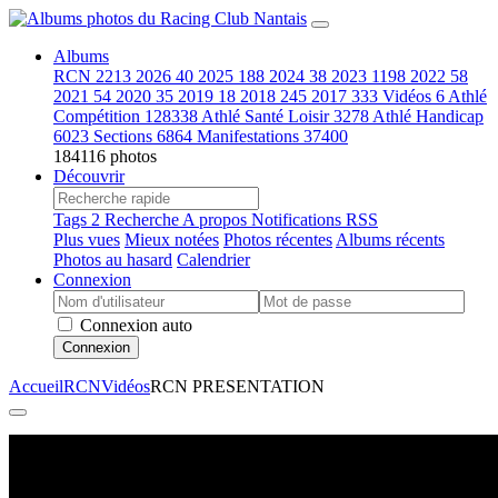
Albums
RCN
2213
2026
40
2025
188
2024
38
2023
1198
2022
58
2021
54
2020
35
2019
18
2018
245
2017
333
Vidéos
6
Athlé
Compétition
128338
Athlé Santé Loisir
3278
Athlé Handicap
6023
Sections
6864
Manifestations
37400
184116 photos
Découvrir
Tags
2
Recherche
A propos
Notifications RSS
Plus vues
Mieux notées
Photos récentes
Albums récents
Photos au hasard
Calendrier
Connexion
Connexion auto
Connexion
Accueil
RCN
Vidéos
RCN PRESENTATION