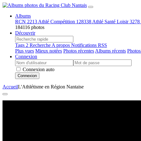
Albums
RCN
2213
Athlé Compétition
128338
Athlé Santé Loisir
3278
184116 photos
Découvrir
Tags
2
Recherche
A propos
Notifications RSS
Plus vues
Mieux notées
Photos récentes
Albums récents
Photos
Connexion
Connexion auto
Connexion
Accueil
L'Athlétisme en Région Nantaise