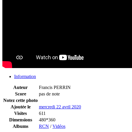
Information
Auteur
Francis PERRIN
Score
pas de note
Notez cette photo
Ajoutée le
mercredi 22 avril 2020
Visites
611
Dimensions
480*360
Albums
RCN
/
Vidéos