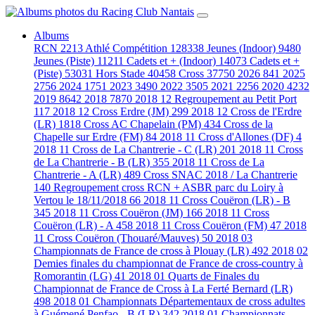
Albums
RCN
2213
Athlé Compétition
128338
Jeunes (Indoor)
9480
Jeunes (Piste)
11211
Cadets et + (Indoor)
14073
Cadets et +
(Piste)
53031
Hors Stade
40458
Cross
37750
2026
841
2025
2756
2024
1751
2023
3490
2022
3505
2021
2256
2020
4232
2019
8642
2018
7870
2018 12 Regroupement au Petit Port
117
2018 12 Cross Erdre (JM)
299
2018 12 Cross de l'Erdre
(LR)
1818
Cross AC Chapelain (PM)
434
Cross de la
Chapelle sur Erdre (FM)
84
2018 11 Cross d'Allones (DF)
4
2018 11 Cross de La Chantrerie - C (LR)
201
2018 11 Cross
de La Chantrerie - B (LR)
355
2018 11 Cross de La
Chantrerie - A (LR)
489
Cross SNAC 2018 / La Chantrerie
140
Regroupement cross RCN + ASBR parc du Loiry à
Vertou le 18/11/2018
66
2018 11 Cross Couëron (LR) - B
345
2018 11 Cross Couëron (JM)
166
2018 11 Cross
Couëron (LR) - A
458
2018 11 Cross Couëron (FM)
47
2018
11 Cross Couëron (Thouaré/Mauves)
50
2018 03
Championnats de France de cross à Plouay (LR)
492
2018 02
Demies finales du championnat de France de cross-country à
Romorantin (LG)
41
2018 01 Quarts de Finales du
Championnat de France de Cross à La Ferté Bernard (LR)
498
2018 01 Championnats Départementaux de cross adultes
à Guémené Penfao - B (LR)
342
2018 01 Championnats