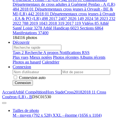
Départementaux de cross adultes à Guémené Penfao - A (LR)
484
2018 01 Départementaux cross jeunes à Orvault - BE &
MI (LR)
442
2018 01 Départementaux cross jeunes à Orvault
- EA & PO (LR)
498
2017
2407
2026
149
2024
58
2023
232
2022
788
2019
1043
2018
319
2017
119
Vidéos
85
Athlé
Santé Loisir
3278
Athlé Handicap
6023
Sections
6864
Manifestations
37400
184116 photos
Découvrir
Tags
2
Recherche
A propos
Notifications RSS
Plus vues
Mieux notées
Photos récentes
Albums récents
Photos au hasard
Calendrier
Connexion
Connexion auto
Connexion
Accueil
Athlé Compétition
Hors Stade
Cross
2018
2018 11 Cross
Couëron (LR) - B
DSC01530
Tailles de photo
M - moyen
(792 x 528)
XXL - énorme
(1656 x 1104)