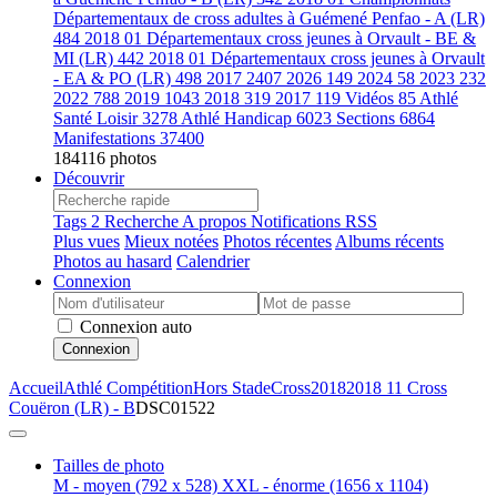
Départementaux de cross adultes à Guémené Penfao - A (LR)
484
2018 01 Départementaux cross jeunes à Orvault - BE &
MI (LR)
442
2018 01 Départementaux cross jeunes à Orvault
- EA & PO (LR)
498
2017
2407
2026
149
2024
58
2023
232
2022
788
2019
1043
2018
319
2017
119
Vidéos
85
Athlé
Santé Loisir
3278
Athlé Handicap
6023
Sections
6864
Manifestations
37400
184116 photos
Découvrir
Tags
2
Recherche
A propos
Notifications RSS
Plus vues
Mieux notées
Photos récentes
Albums récents
Photos au hasard
Calendrier
Connexion
Connexion auto
Connexion
Accueil
Athlé Compétition
Hors Stade
Cross
2018
2018 11 Cross
Couëron (LR) - B
DSC01522
Tailles de photo
M - moyen
(792 x 528)
XXL - énorme
(1656 x 1104)