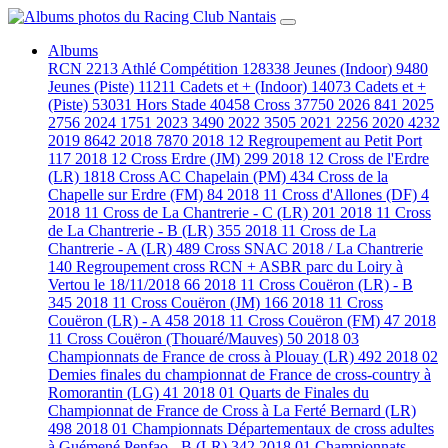
Albums
RCN
2213
Athlé Compétition
128338
Jeunes (Indoor)
9480
Jeunes (Piste)
11211
Cadets et + (Indoor)
14073
Cadets et +
(Piste)
53031
Hors Stade
40458
Cross
37750
2026
841
2025
2756
2024
1751
2023
3490
2022
3505
2021
2256
2020
4232
2019
8642
2018
7870
2018 12 Regroupement au Petit Port
117
2018 12 Cross Erdre (JM)
299
2018 12 Cross de l'Erdre
(LR)
1818
Cross AC Chapelain (PM)
434
Cross de la
Chapelle sur Erdre (FM)
84
2018 11 Cross d'Allones (DF)
4
2018 11 Cross de La Chantrerie - C (LR)
201
2018 11 Cross
de La Chantrerie - B (LR)
355
2018 11 Cross de La
Chantrerie - A (LR)
489
Cross SNAC 2018 / La Chantrerie
140
Regroupement cross RCN + ASBR parc du Loiry à
Vertou le 18/11/2018
66
2018 11 Cross Couëron (LR) - B
345
2018 11 Cross Couëron (JM)
166
2018 11 Cross
Couëron (LR) - A
458
2018 11 Cross Couëron (FM)
47
2018
11 Cross Couëron (Thouaré/Mauves)
50
2018 03
Championnats de France de cross à Plouay (LR)
492
2018 02
Demies finales du championnat de France de cross-country à
Romorantin (LG)
41
2018 01 Quarts de Finales du
Championnat de France de Cross à La Ferté Bernard (LR)
498
2018 01 Championnats Départementaux de cross adultes
à Guémené Penfao - B (LR)
342
2018 01 Championnats