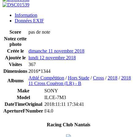
Information
Données EXIF
Score
pas de note
Notez cette
photo
Créée le
dimanche 11 novembre 2018
Ajoutée le
lundi 12 novembre 2018
Visites
367
Dimensions
2016*1344
Athlé Compétition
/
Hors Stade
/
Cross
/
2018
/
2018
Albums
11 Cross Couëron (LR) - B
Make
SONY
Model
ILCE-7M3
DateTimeOriginal
2018:11:11 17:34:41
ApertureFNumber
f/4.0
Racing Club Nantais