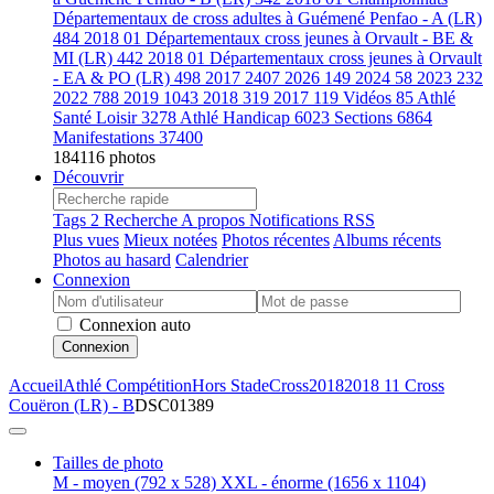
Départementaux de cross adultes à Guémené Penfao - A (LR)
484
2018 01 Départementaux cross jeunes à Orvault - BE &
MI (LR)
442
2018 01 Départementaux cross jeunes à Orvault
- EA & PO (LR)
498
2017
2407
2026
149
2024
58
2023
232
2022
788
2019
1043
2018
319
2017
119
Vidéos
85
Athlé
Santé Loisir
3278
Athlé Handicap
6023
Sections
6864
Manifestations
37400
184116 photos
Découvrir
Tags
2
Recherche
A propos
Notifications RSS
Plus vues
Mieux notées
Photos récentes
Albums récents
Photos au hasard
Calendrier
Connexion
Connexion auto
Connexion
Accueil
Athlé Compétition
Hors Stade
Cross
2018
2018 11 Cross
Couëron (LR) - B
DSC01389
Tailles de photo
M - moyen
(792 x 528)
XXL - énorme
(1656 x 1104)