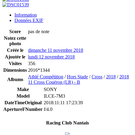
Information
Données EXIF
Score
pas de note
Notez cette
photo
Créée le
dimanche 11 novembre 2018
Ajoutée le
lundi 12 novembre 2018
Visites
356
Dimensions
2016*1344
Athlé Compétition
/
Hors Stade
/
Cross
/
2018
/
2018
Albums
11 Cross Couëron (LR) - B
Make
SONY
Model
ILCE-7M3
DateTimeOriginal
2018:11:11 17:23:39
ApertureFNumber
f/4.0
Racing Club Nantais