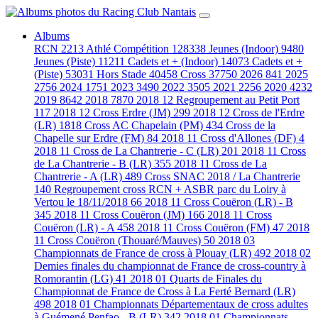
Albums
RCN
2213
Athlé Compétition
128338
Jeunes (Indoor)
9480
Jeunes (Piste)
11211
Cadets et + (Indoor)
14073
Cadets et +
(Piste)
53031
Hors Stade
40458
Cross
37750
2026
841
2025
2756
2024
1751
2023
3490
2022
3505
2021
2256
2020
4232
2019
8642
2018
7870
2018 12 Regroupement au Petit Port
117
2018 12 Cross Erdre (JM)
299
2018 12 Cross de l'Erdre
(LR)
1818
Cross AC Chapelain (PM)
434
Cross de la
Chapelle sur Erdre (FM)
84
2018 11 Cross d'Allones (DF)
4
2018 11 Cross de La Chantrerie - C (LR)
201
2018 11 Cross
de La Chantrerie - B (LR)
355
2018 11 Cross de La
Chantrerie - A (LR)
489
Cross SNAC 2018 / La Chantrerie
140
Regroupement cross RCN + ASBR parc du Loiry à
Vertou le 18/11/2018
66
2018 11 Cross Couëron (LR) - B
345
2018 11 Cross Couëron (JM)
166
2018 11 Cross
Couëron (LR) - A
458
2018 11 Cross Couëron (FM)
47
2018
11 Cross Couëron (Thouaré/Mauves)
50
2018 03
Championnats de France de cross à Plouay (LR)
492
2018 02
Demies finales du championnat de France de cross-country à
Romorantin (LG)
41
2018 01 Quarts de Finales du
Championnat de France de Cross à La Ferté Bernard (LR)
498
2018 01 Championnats Départementaux de cross adultes
à Guémené Penfao - B (LR)
342
2018 01 Championnats