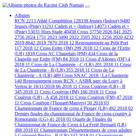
Albums
RCN
2213
Athlé Compétition
128338
Jeunes (Indoor)
9480
Jeunes (Piste)
11211
Cadets et + (Indoor)
14073
Cadets et +
(Piste)
53031
Hors Stade
40458
Cross
37750
2026
841
2025
2756
2024
1751
2023
3490
2022
3505
2021
2256
2020
4232
2019
8642
2018
7870
2018 12 Regroupement au Petit Port
117
2018 12 Cross Erdre (JM)
299
2018 12 Cross de l'Erdre
(LR)
1818
Cross AC Chapelain (PM)
434
Cross de la
Chapelle sur Erdre (FM)
84
2018 11 Cross d'Allones (DF)
4
2018 11 Cross de La Chantrerie - C (LR)
201
2018 11 Cross
de La Chantrerie - B (LR)
355
2018 11 Cross de La
Chantrerie - A (LR)
489
Cross SNAC 2018 / La Chantrerie
140
Regroupement cross RCN + ASBR parc du Loiry à
Vertou le 18/11/2018
66
2018 11 Cross Couëron (LR) - B
345
2018 11 Cross Couëron (JM)
166
2018 11 Cross
Couëron (LR) - A
458
2018 11 Cross Couëron (FM)
47
2018
11 Cross Couëron (Thouaré/Mauves)
50
2018 03
Championnats de France de cross à Plouay (LR)
492
2018 02
Demies finales du championnat de France de cross-country à
Romorantin (LG)
41
2018 01 Quarts de Finales du
Championnat de France de Cross à La Ferté Bernard (LR)
498
2018 01 Championnats Départementaux de cross adultes
à Guémené Penfao - B (LR)
342
2018 01 Championnats