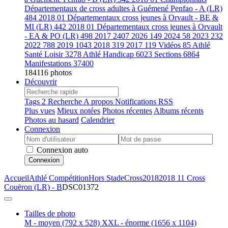
Départementaux de cross adultes à Guémené Penfao - A (LR)
484
2018 01 Départementaux cross jeunes à Orvault - BE &
MI (LR)
442
2018 01 Départementaux cross jeunes à Orvault
- EA & PO (LR)
498
2017
2407
2026
149
2024
58
2023
232
2022
788
2019
1043
2018
319
2017
119
Vidéos
85
Athlé
Santé Loisir
3278
Athlé Handicap
6023
Sections
6864
Manifestations
37400
184116 photos
Découvrir
Tags
2
Recherche
A propos
Notifications RSS
Plus vues
Mieux notées
Photos récentes
Albums récents
Photos au hasard
Calendrier
Connexion
Connexion auto
Connexion
Accueil
Athlé Compétition
Hors Stade
Cross
2018
2018 11 Cross
Couëron (LR) - B
DSC01372
Tailles de photo
M - moyen
(792 x 528)
XXL - énorme
(1656 x 1104)