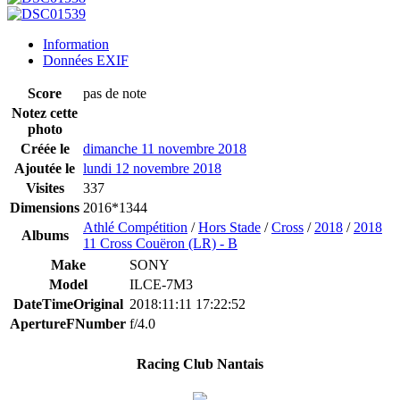
Information
Données EXIF
Score
pas de note
Notez cette
photo
Créée le
dimanche 11 novembre 2018
Ajoutée le
lundi 12 novembre 2018
Visites
337
Dimensions
2016*1344
Athlé Compétition
/
Hors Stade
/
Cross
/
2018
/
2018
Albums
11 Cross Couëron (LR) - B
Make
SONY
Model
ILCE-7M3
DateTimeOriginal
2018:11:11 17:22:52
ApertureFNumber
f/4.0
Racing Club Nantais