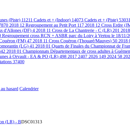
unes (Piste)
11211
Cadets et + (Indoor)
14073
Cadets et + (Piste)
5303
7870
2018 12 Regroupement au Petit Port
117
2018 12 Cross Erdre (J
ss d'Allones (DF)
4
2018 11 Cross de La Chantrerie - C (LR)
201
2018
0
Regroupement cross RCN + ASBR parc du Loiry à Vertou le 18/11/
 Couëron (FM)
47
2018 11 Cross Couëron (Thouaré/Mauves)
50
2018 
 Romorantin (LG)
41
2018 01 Quarts de Finales du Championnat de Fran
342
2018 01 Championnats Départementaux de cross adultes à Guémen
eunes à Orvault - EA & PO (LR)
498
2017
2407
2026
149
2024
58
20
tations
37400
 au hasard
Calendrier
on (LR) - B
DSC01313