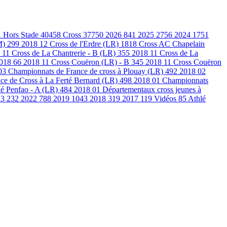
1
Hors Stade
40458
Cross
37750
2026
841
2025
2756
2024
1751
M)
299
2018 12 Cross de l'Erdre (LR)
1818
Cross AC Chapelain
 11 Cross de La Chantrerie - B (LR)
355
2018 11 Cross de La
2018
66
2018 11 Cross Couëron (LR) - B
345
2018 11 Cross Couëron
03 Championnats de France de cross à Plouay (LR)
492
2018 02
ce de Cross à La Ferté Bernard (LR)
498
2018 01 Championnats
é Penfao - A (LR)
484
2018 01 Départementaux cross jeunes à
23
232
2022
788
2019
1043
2018
319
2017
119
Vidéos
85
Athlé