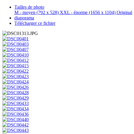
Tailles de photo
M - moyen
(792 x 528)
XXL - énorme
(1656 x 1104)
Original
diaporama
Télécharger ce fichier