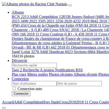
Albums
RCN
2213
Athlé Compétition
128338
Jeunes (Indoor)
9480
Je
2023
3490
2022
3505
2021
2256
2020
4232
2019
8642
2018
(PM)
434
Cross de la Chapelle sur Erdre (FM)
84
2018 11 Cro
Chantrerie - A (LR)
489
Cross SNAC 2018 / La Chantrerie
14
(JM)
166
2018 11 Cross Couëron (LR) - A
458
2018 11 Cross
Demies finales du championnat de France de cross-country à
Départementaux de cross adultes à Guémené Penfao - B (LR)
Orvault - BE & MI (LR)
442
2018 01 Départementaux cross j
Santé Loisir
3278
Athlé Handicap
6023
Sections
6864
Manifes
184116 photos
Découvrir
Tags
2
Recherche
A propos
Notifications RSS
Plus vues
Mieux notées
Photos récentes
Albums récents
Photos
Connexion
Connexion auto
Connexion
Accueil
Athlé Compétition
Hors Stade
Cross
2018
2018 11 Cross Couër