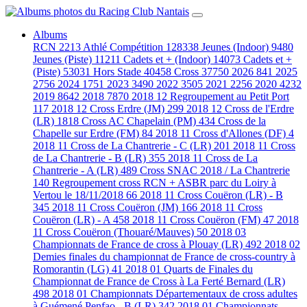
Albums
RCN
2213
Athlé Compétition
128338
Jeunes (Indoor)
9480
Jeunes (Piste)
11211
Cadets et + (Indoor)
14073
Cadets et +
(Piste)
53031
Hors Stade
40458
Cross
37750
2026
841
2025
2756
2024
1751
2023
3490
2022
3505
2021
2256
2020
4232
2019
8642
2018
7870
2018 12 Regroupement au Petit Port
117
2018 12 Cross Erdre (JM)
299
2018 12 Cross de l'Erdre
(LR)
1818
Cross AC Chapelain (PM)
434
Cross de la
Chapelle sur Erdre (FM)
84
2018 11 Cross d'Allones (DF)
4
2018 11 Cross de La Chantrerie - C (LR)
201
2018 11 Cross
de La Chantrerie - B (LR)
355
2018 11 Cross de La
Chantrerie - A (LR)
489
Cross SNAC 2018 / La Chantrerie
140
Regroupement cross RCN + ASBR parc du Loiry à
Vertou le 18/11/2018
66
2018 11 Cross Couëron (LR) - B
345
2018 11 Cross Couëron (JM)
166
2018 11 Cross
Couëron (LR) - A
458
2018 11 Cross Couëron (FM)
47
2018
11 Cross Couëron (Thouaré/Mauves)
50
2018 03
Championnats de France de cross à Plouay (LR)
492
2018 02
Demies finales du championnat de France de cross-country à
Romorantin (LG)
41
2018 01 Quarts de Finales du
Championnat de France de Cross à La Ferté Bernard (LR)
498
2018 01 Championnats Départementaux de cross adultes
à Guémené Penfao - B (LR)
342
2018 01 Championnats