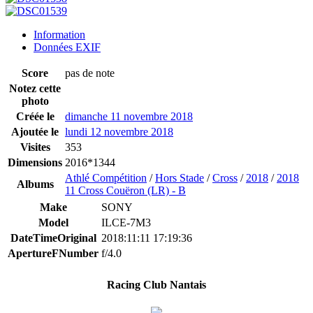
Information
Données EXIF
Score
pas de note
Notez cette
photo
Créée le
dimanche 11 novembre 2018
Ajoutée le
lundi 12 novembre 2018
Visites
353
Dimensions
2016*1344
Athlé Compétition
/
Hors Stade
/
Cross
/
2018
/
2018
Albums
11 Cross Couëron (LR) - B
Make
SONY
Model
ILCE-7M3
DateTimeOriginal
2018:11:11 17:19:36
ApertureFNumber
f/4.0
Racing Club Nantais