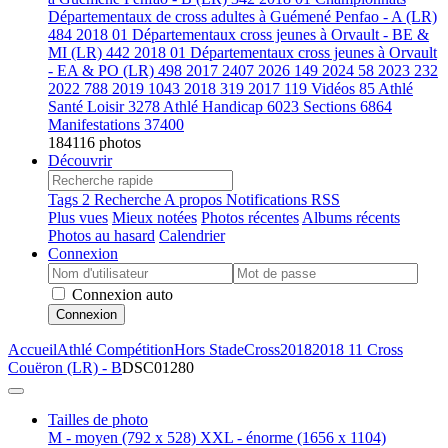
Départementaux de cross adultes à Guémené Penfao - A (LR)
484
2018 01 Départementaux cross jeunes à Orvault - BE &
MI (LR)
442
2018 01 Départementaux cross jeunes à Orvault
- EA & PO (LR)
498
2017
2407
2026
149
2024
58
2023
232
2022
788
2019
1043
2018
319
2017
119
Vidéos
85
Athlé
Santé Loisir
3278
Athlé Handicap
6023
Sections
6864
Manifestations
37400
184116 photos
Découvrir
Tags
2
Recherche
A propos
Notifications RSS
Plus vues
Mieux notées
Photos récentes
Albums récents
Photos au hasard
Calendrier
Connexion
Connexion auto
Connexion
Accueil
Athlé Compétition
Hors Stade
Cross
2018
2018 11 Cross
Couëron (LR) - B
DSC01280
Tailles de photo
M - moyen
(792 x 528)
XXL - énorme
(1656 x 1104)