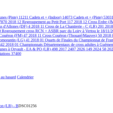
unes (Piste)
11211
Cadets et + (Indoor)
14073
Cadets et + (Piste)
5303
7870
2018 12 Regroupement au Petit Port
117
2018 12 Cross Erdre (J
ss d'Allones (DF)
4
2018 11 Cross de La Chantrerie - C (LR)
201
2018
0
Regroupement cross RCN + ASBR parc du Loiry à Vertou le 18/11/
 Couëron (FM)
47
2018 11 Cross Couëron (Thouaré/Mauves)
50
2018 
 Romorantin (LG)
41
2018 01 Quarts de Finales du Championnat de Fran
342
2018 01 Championnats Départementaux de cross adultes à Guémen
eunes à Orvault - EA & PO (LR)
498
2017
2407
2026
149
2024
58
20
tations
37400
 au hasard
Calendrier
on (LR) - B
DSC01256