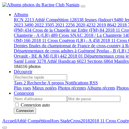
Albums
RCN
2213
Athlé Compétition
128338
Jeunes (Indoor)
9480
Je
2023
3490
2022
3505
2021
2256
2020
4232
2019
8642
2018
(PM)
434
Cross de la Chapelle sur Erdre (FM)
84
2018 11 Cro
Chantrerie - A (LR)
489
Cross SNAC 2018 / La Chantrerie
14
(JM)
166
2018 11 Cross Couëron (LR) - A
458
2018 11 Cross
Demies finales du championnat de France de cross-country à
Départementaux de cross adultes à Guémené Penfao - B (LR)
Orvault - BE & MI (LR)
442
2018 01 Départementaux cross j
Santé Loisir
3278
Athlé Handicap
6023
Sections
6864
Manifes
184116 photos
Découvrir
Tags
2
Recherche
A propos
Notifications RSS
Plus vues
Mieux notées
Photos récentes
Albums récents
Photos
Connexion
Connexion auto
Connexion
Accueil
Athlé Compétition
Hors Stade
Cross
2018
2018 11 Cross Couër