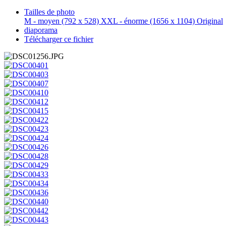
Tailles de photo
M - moyen
(792 x 528)
XXL - énorme
(1656 x 1104)
Original
diaporama
Télécharger ce fichier