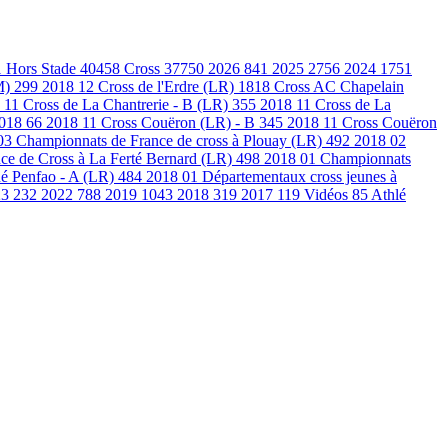
1
Hors Stade
40458
Cross
37750
2026
841
2025
2756
2024
1751
M)
299
2018 12 Cross de l'Erdre (LR)
1818
Cross AC Chapelain
 11 Cross de La Chantrerie - B (LR)
355
2018 11 Cross de La
2018
66
2018 11 Cross Couëron (LR) - B
345
2018 11 Cross Couëron
03 Championnats de France de cross à Plouay (LR)
492
2018 02
ce de Cross à La Ferté Bernard (LR)
498
2018 01 Championnats
é Penfao - A (LR)
484
2018 01 Départementaux cross jeunes à
23
232
2022
788
2019
1043
2018
319
2017
119
Vidéos
85
Athlé