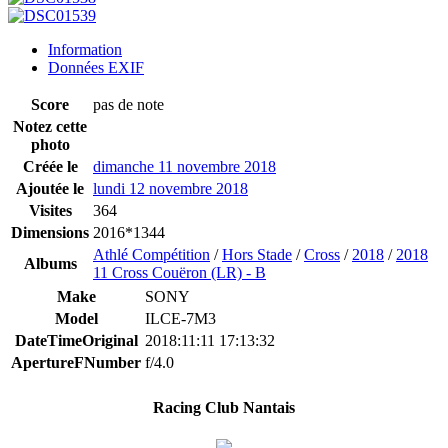
Information
Données EXIF
Score
pas de note
Notez cette
photo
Créée le
dimanche 11 novembre 2018
Ajoutée le
lundi 12 novembre 2018
Visites
364
Dimensions
2016*1344
Athlé Compétition
/
Hors Stade
/
Cross
/
2018
/
2018
Albums
11 Cross Couëron (LR) - B
Make
SONY
Model
ILCE-7M3
DateTimeOriginal
2018:11:11 17:13:32
ApertureFNumber
f/4.0
Racing Club Nantais