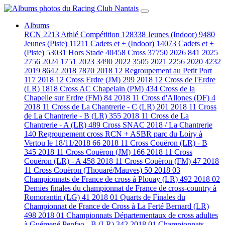
Albums
RCN
2213
Athlé Compétition
128338
Jeunes (Indoor)
9480
Jeunes (Piste)
11211
Cadets et + (Indoor)
14073
Cadets et +
(Piste)
53031
Hors Stade
40458
Cross
37750
2026
841
2025
2756
2024
1751
2023
3490
2022
3505
2021
2256
2020
4232
2019
8642
2018
7870
2018 12 Regroupement au Petit Port
117
2018 12 Cross Erdre (JM)
299
2018 12 Cross de l'Erdre
(LR)
1818
Cross AC Chapelain (PM)
434
Cross de la
Chapelle sur Erdre (FM)
84
2018 11 Cross d'Allones (DF)
4
2018 11 Cross de La Chantrerie - C (LR)
201
2018 11 Cross
de La Chantrerie - B (LR)
355
2018 11 Cross de La
Chantrerie - A (LR)
489
Cross SNAC 2018 / La Chantrerie
140
Regroupement cross RCN + ASBR parc du Loiry à
Vertou le 18/11/2018
66
2018 11 Cross Couëron (LR) - B
345
2018 11 Cross Couëron (JM)
166
2018 11 Cross
Couëron (LR) - A
458
2018 11 Cross Couëron (FM)
47
2018
11 Cross Couëron (Thouaré/Mauves)
50
2018 03
Championnats de France de cross à Plouay (LR)
492
2018 02
Demies finales du championnat de France de cross-country à
Romorantin (LG)
41
2018 01 Quarts de Finales du
Championnat de France de Cross à La Ferté Bernard (LR)
498
2018 01 Championnats Départementaux de cross adultes
à Guémené Penfao - B (LR)
342
2018 01 Championnats