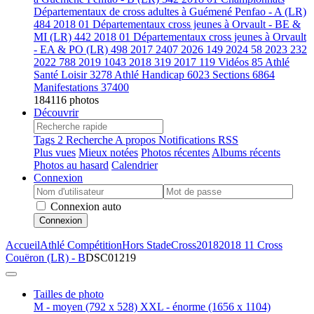
Départementaux de cross adultes à Guémené Penfao - A (LR)
484
2018 01 Départementaux cross jeunes à Orvault - BE &
MI (LR)
442
2018 01 Départementaux cross jeunes à Orvault
- EA & PO (LR)
498
2017
2407
2026
149
2024
58
2023
232
2022
788
2019
1043
2018
319
2017
119
Vidéos
85
Athlé
Santé Loisir
3278
Athlé Handicap
6023
Sections
6864
Manifestations
37400
184116 photos
Découvrir
Tags
2
Recherche
A propos
Notifications RSS
Plus vues
Mieux notées
Photos récentes
Albums récents
Photos au hasard
Calendrier
Connexion
Connexion auto
Connexion
Accueil
Athlé Compétition
Hors Stade
Cross
2018
2018 11 Cross
Couëron (LR) - B
DSC01219
Tailles de photo
M - moyen
(792 x 528)
XXL - énorme
(1656 x 1104)