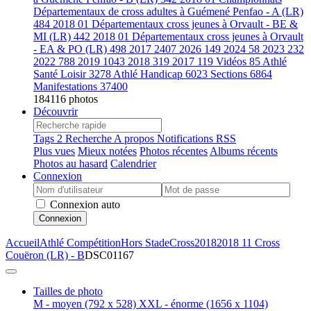
Départementaux de cross adultes à Guémené Penfao - A (LR)
484
2018 01 Départementaux cross jeunes à Orvault - BE &
MI (LR)
442
2018 01 Départementaux cross jeunes à Orvault
- EA & PO (LR)
498
2017
2407
2026
149
2024
58
2023
232
2022
788
2019
1043
2018
319
2017
119
Vidéos
85
Athlé
Santé Loisir
3278
Athlé Handicap
6023
Sections
6864
Manifestations
37400
184116 photos
Découvrir
Tags
2
Recherche
A propos
Notifications RSS
Plus vues
Mieux notées
Photos récentes
Albums récents
Photos au hasard
Calendrier
Connexion
Connexion auto
Connexion
Accueil
Athlé Compétition
Hors Stade
Cross
2018
2018 11 Cross
Couëron (LR) - B
DSC01167
Tailles de photo
M - moyen
(792 x 528)
XXL - énorme
(1656 x 1104)