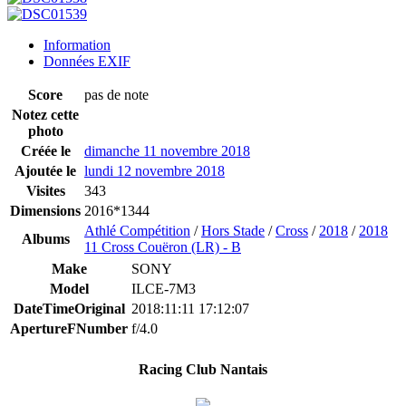
Information
Données EXIF
Score
pas de note
Notez cette
photo
Créée le
dimanche 11 novembre 2018
Ajoutée le
lundi 12 novembre 2018
Visites
343
Dimensions
2016*1344
Athlé Compétition
/
Hors Stade
/
Cross
/
2018
/
2018
Albums
11 Cross Couëron (LR) - B
Make
SONY
Model
ILCE-7M3
DateTimeOriginal
2018:11:11 17:12:07
ApertureFNumber
f/4.0
Racing Club Nantais