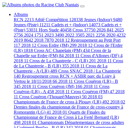
Albums
RCN
2213
Athlé Compétition
128338
Jeunes (Indoor)
9480
Jeunes (Piste)
11211
Cadets et + (Indoor)
14073
Cadets et +
(Piste)
53031
Hors Stade
40458
Cross
37750
2026
841
2025
2756
2024
1751
2023
3490
2022
3505
2021
2256
2020
4232
2019
8642
2018
7870
2018 12 Regroupement au Petit Port
117
2018 12 Cross Erdre (JM)
299
2018 12 Cross de l'Erdre
(LR)
1818
Cross AC Chapelain (PM)
434
Cross de la
Chapelle sur Erdre (FM)
84
2018 11 Cross d'Allones (DF)
4
2018 11 Cross de La Chantrerie - C (LR)
201
2018 11 Cross
de La Chantrerie - B (LR)
355
2018 11 Cross de La
Chantrerie - A (LR)
489
Cross SNAC 2018 / La Chantrerie
140
Regroupement cross RCN + ASBR parc du Loiry à
Vertou le 18/11/2018
66
2018 11 Cross Couëron (LR) - B
345
2018 11 Cross Couëron (JM)
166
2018 11 Cross
Couëron (LR) - A
458
2018 11 Cross Couëron (FM)
47
2018
11 Cross Couëron (Thouaré/Mauves)
50
2018 03
Championnats de France de cross à Plouay (LR)
492
2018 02
Demies finales du championnat de France de cross-country à
Romorantin (LG)
41
2018 01 Quarts de Finales du
Championnat de France de Cross à La Ferté Bernard (LR)
498
2018 01 Championnats Départementaux de cross adultes
à Guémené Penfao - B (LR)
342
2018 01 Championnats