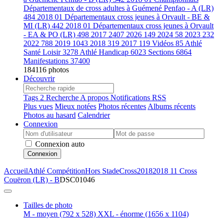
Départementaux de cross adultes à Guémené Penfao - A (LR)
484
2018 01 Départementaux cross jeunes à Orvault - BE &
MI (LR)
442
2018 01 Départementaux cross jeunes à Orvault
- EA & PO (LR)
498
2017
2407
2026
149
2024
58
2023
232
2022
788
2019
1043
2018
319
2017
119
Vidéos
85
Athlé
Santé Loisir
3278
Athlé Handicap
6023
Sections
6864
Manifestations
37400
184116 photos
Découvrir
Tags
2
Recherche
A propos
Notifications RSS
Plus vues
Mieux notées
Photos récentes
Albums récents
Photos au hasard
Calendrier
Connexion
Connexion auto
Connexion
Accueil
Athlé Compétition
Hors Stade
Cross
2018
2018 11 Cross
Couëron (LR) - B
DSC01046
Tailles de photo
M - moyen
(792 x 528)
XXL - énorme
(1656 x 1104)