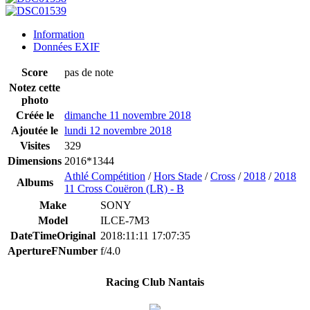
Information
Données EXIF
Score
pas de note
Notez cette
photo
Créée le
dimanche 11 novembre 2018
Ajoutée le
lundi 12 novembre 2018
Visites
329
Dimensions
2016*1344
Athlé Compétition
/
Hors Stade
/
Cross
/
2018
/
2018
Albums
11 Cross Couëron (LR) - B
Make
SONY
Model
ILCE-7M3
DateTimeOriginal
2018:11:11 17:07:35
ApertureFNumber
f/4.0
Racing Club Nantais