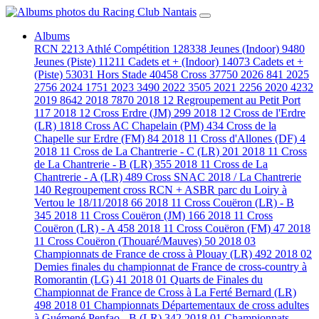
Albums
RCN
2213
Athlé Compétition
128338
Jeunes (Indoor)
9480
Jeunes (Piste)
11211
Cadets et + (Indoor)
14073
Cadets et +
(Piste)
53031
Hors Stade
40458
Cross
37750
2026
841
2025
2756
2024
1751
2023
3490
2022
3505
2021
2256
2020
4232
2019
8642
2018
7870
2018 12 Regroupement au Petit Port
117
2018 12 Cross Erdre (JM)
299
2018 12 Cross de l'Erdre
(LR)
1818
Cross AC Chapelain (PM)
434
Cross de la
Chapelle sur Erdre (FM)
84
2018 11 Cross d'Allones (DF)
4
2018 11 Cross de La Chantrerie - C (LR)
201
2018 11 Cross
de La Chantrerie - B (LR)
355
2018 11 Cross de La
Chantrerie - A (LR)
489
Cross SNAC 2018 / La Chantrerie
140
Regroupement cross RCN + ASBR parc du Loiry à
Vertou le 18/11/2018
66
2018 11 Cross Couëron (LR) - B
345
2018 11 Cross Couëron (JM)
166
2018 11 Cross
Couëron (LR) - A
458
2018 11 Cross Couëron (FM)
47
2018
11 Cross Couëron (Thouaré/Mauves)
50
2018 03
Championnats de France de cross à Plouay (LR)
492
2018 02
Demies finales du championnat de France de cross-country à
Romorantin (LG)
41
2018 01 Quarts de Finales du
Championnat de France de Cross à La Ferté Bernard (LR)
498
2018 01 Championnats Départementaux de cross adultes
à Guémené Penfao - B (LR)
342
2018 01 Championnats