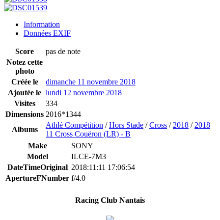
Information
Données EXIF
Score
pas de note
Notez cette
photo
Créée le
dimanche 11 novembre 2018
Ajoutée le
lundi 12 novembre 2018
Visites
334
Dimensions
2016*1344
Athlé Compétition
/
Hors Stade
/
Cross
/
2018
/
2018
Albums
11 Cross Couëron (LR) - B
Make
SONY
Model
ILCE-7M3
DateTimeOriginal
2018:11:11 17:06:54
ApertureFNumber
f/4.0
Racing Club Nantais