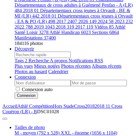
Départementaux de cross adultes à Guémené Penfao - A (LR)
484
2018 01 Départementaux cross jeunes à Orvault - BE &
MI (LR)
442
2018 01 Départementaux cross jeunes à Orvault
- EA & PO (LR)
498
2017
2407
2026
149
2024
58
2023
232
2022
788
2019
1043
2018
319
2017
119
Vidéos
85
Athlé
Santé Loisir
3278
Athlé Handicap
6023
Sections
6864
Manifestations
37400
184116 photos
Découvrir
Tags
2
Recherche
A propos
Notifications RSS
Plus vues
Mieux notées
Photos récentes
Albums récents
Photos au hasard
Calendrier
Connexion
Connexion auto
Connexion
Accueil
Athlé Compétition
Hors Stade
Cross
2018
2018 11 Cross
Couëron (LR) - B
DSC01028
Tailles de photo
M - moyen
(792 x 528)
XXL - énorme
(1656 x 1104)