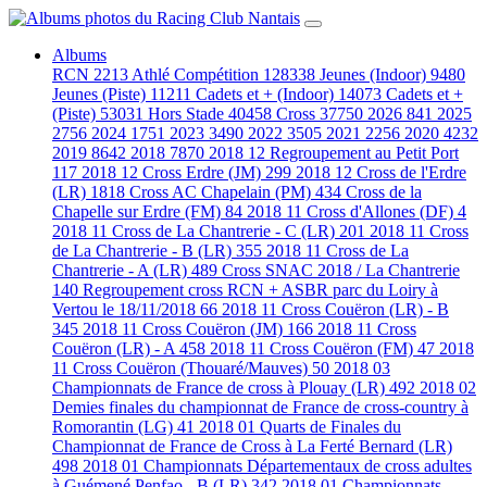
Albums
RCN
2213
Athlé Compétition
128338
Jeunes (Indoor)
9480
Jeunes (Piste)
11211
Cadets et + (Indoor)
14073
Cadets et +
(Piste)
53031
Hors Stade
40458
Cross
37750
2026
841
2025
2756
2024
1751
2023
3490
2022
3505
2021
2256
2020
4232
2019
8642
2018
7870
2018 12 Regroupement au Petit Port
117
2018 12 Cross Erdre (JM)
299
2018 12 Cross de l'Erdre
(LR)
1818
Cross AC Chapelain (PM)
434
Cross de la
Chapelle sur Erdre (FM)
84
2018 11 Cross d'Allones (DF)
4
2018 11 Cross de La Chantrerie - C (LR)
201
2018 11 Cross
de La Chantrerie - B (LR)
355
2018 11 Cross de La
Chantrerie - A (LR)
489
Cross SNAC 2018 / La Chantrerie
140
Regroupement cross RCN + ASBR parc du Loiry à
Vertou le 18/11/2018
66
2018 11 Cross Couëron (LR) - B
345
2018 11 Cross Couëron (JM)
166
2018 11 Cross
Couëron (LR) - A
458
2018 11 Cross Couëron (FM)
47
2018
11 Cross Couëron (Thouaré/Mauves)
50
2018 03
Championnats de France de cross à Plouay (LR)
492
2018 02
Demies finales du championnat de France de cross-country à
Romorantin (LG)
41
2018 01 Quarts de Finales du
Championnat de France de Cross à La Ferté Bernard (LR)
498
2018 01 Championnats Départementaux de cross adultes
à Guémené Penfao - B (LR)
342
2018 01 Championnats