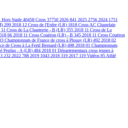
1
Hors Stade
40458
Cross
37750
2026
841
2025
2756
2024
1751
M)
299
2018 12 Cross de l'Erdre (LR)
1818
Cross AC Chapelain
 11 Cross de La Chantrerie - B (LR)
355
2018 11 Cross de La
2018
66
2018 11 Cross Couëron (LR) - B
345
2018 11 Cross Couëron
03 Championnats de France de cross à Plouay (LR)
492
2018 02
ce de Cross à La Ferté Bernard (LR)
498
2018 01 Championnats
é Penfao - A (LR)
484
2018 01 Départementaux cross jeunes à
23
232
2022
788
2019
1043
2018
319
2017
119
Vidéos
85
Athlé