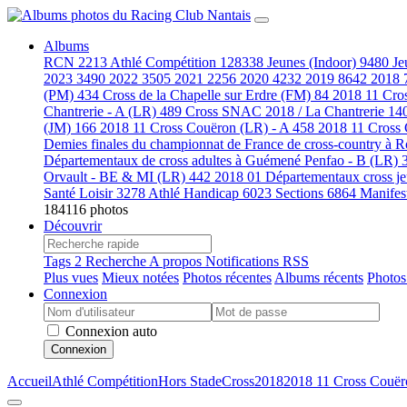
Albums
RCN
2213
Athlé Compétition
128338
Jeunes (Indoor)
9480
Je
2023
3490
2022
3505
2021
2256
2020
4232
2019
8642
2018
(PM)
434
Cross de la Chapelle sur Erdre (FM)
84
2018 11 Cro
Chantrerie - A (LR)
489
Cross SNAC 2018 / La Chantrerie
14
(JM)
166
2018 11 Cross Couëron (LR) - A
458
2018 11 Cross
Demies finales du championnat de France de cross-country à
Départementaux de cross adultes à Guémené Penfao - B (LR)
Orvault - BE & MI (LR)
442
2018 01 Départementaux cross j
Santé Loisir
3278
Athlé Handicap
6023
Sections
6864
Manifes
184116 photos
Découvrir
Tags
2
Recherche
A propos
Notifications RSS
Plus vues
Mieux notées
Photos récentes
Albums récents
Photos
Connexion
Connexion auto
Connexion
Accueil
Athlé Compétition
Hors Stade
Cross
2018
2018 11 Cross Couër