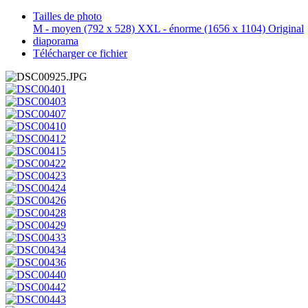
Tailles de photo
M - moyen
(792 x 528)
XXL - énorme
(1656 x 1104)
Original
diaporama
Télécharger ce fichier