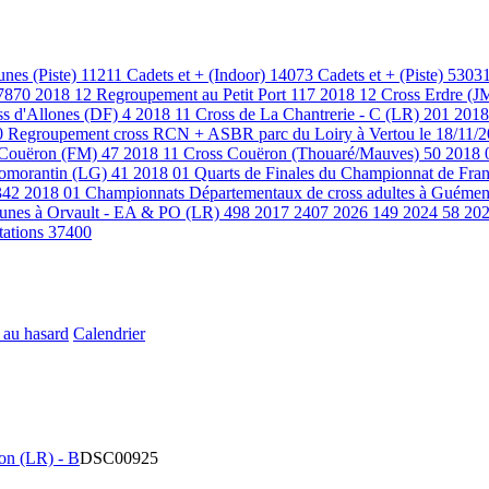
unes (Piste)
11211
Cadets et + (Indoor)
14073
Cadets et + (Piste)
5303
7870
2018 12 Regroupement au Petit Port
117
2018 12 Cross Erdre (J
ss d'Allones (DF)
4
2018 11 Cross de La Chantrerie - C (LR)
201
2018
0
Regroupement cross RCN + ASBR parc du Loiry à Vertou le 18/11/
 Couëron (FM)
47
2018 11 Cross Couëron (Thouaré/Mauves)
50
2018 
 Romorantin (LG)
41
2018 01 Quarts de Finales du Championnat de Fran
342
2018 01 Championnats Départementaux de cross adultes à Guémen
eunes à Orvault - EA & PO (LR)
498
2017
2407
2026
149
2024
58
20
tations
37400
 au hasard
Calendrier
on (LR) - B
DSC00925