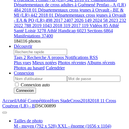
Départementaux de cross adultes à Guémené Penfao - A (LR)
484
2018 01 Départementaux cross jeunes à Orvault - BE &
MI (LR)
442
2018 01 Départementaux cross jeunes à Orvault
- EA & PO (LR)
498
2017
2407
2026
149
2024
58
2023
232
2022
788
2019
1043
2018
319
2017
119
Vidéos
85
Athlé
Santé Loisir
3278
Athlé Handicap
6023
Sections
6864
Manifestations
37400
184116 photos
Découvrir
Tags
2
Recherche
A propos
Notifications RSS
Plus vues
Mieux notées
Photos récentes
Albums récents
Photos au hasard
Calendrier
Connexion
Connexion auto
Connexion
Accueil
Athlé Compétition
Hors Stade
Cross
2018
2018 11 Cross
Couëron (LR) - B
DSC00899
Tailles de photo
M - moyen
(792 x 528)
XXL - énorme
(1656 x 1104)