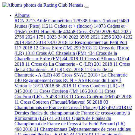
Albums
RCN
2213
Athlé Compétition
128338
Jeunes (Indoor)
9480
Jeunes (Piste)
11211
Cadets et + (Indoor)
14073
Cadets et +
(Piste)
53031
Hors Stade
40458
Cross
37750
2026
841
2025
2756
2024
1751
2023
3490
2022
3505
2021
2256
2020
4232
2019
8642
2018
7870
2018 12 Regroupement au Petit Port
117
2018 12 Cross Erdre (JM)
299
2018 12 Cross de l'Erdre
(LR)
1818
Cross AC Chapelain (PM)
434
Cross de la
Chapelle sur Erdre (FM)
84
2018 11 Cross d'Allones (DF)
4
2018 11 Cross de La Chantrerie - C (LR)
201
2018 11 Cross
de La Chantrerie - B (LR)
355
2018 11 Cross de La
Chantrerie - A (LR)
489
Cross SNAC 2018 / La Chantrerie
140
Regroupement cross RCN + ASBR parc du Loiry à
Vertou le 18/11/2018
66
2018 11 Cross Couëron (LR) - B
345
2018 11 Cross Couëron (JM)
166
2018 11 Cross
Couëron (LR) - A
458
2018 11 Cross Couëron (FM)
47
2018
11 Cross Couëron (Thouaré/Mauves)
50
2018 03
Championnats de France de cross à Plouay (LR)
492
2018 02
Demies finales du championnat de France de cross-country à
Romorantin (LG)
41
2018 01 Quarts de Finales du
Championnat de France de Cross à La Ferté Bernard (LR)
498
2018 01 Championnats Départementaux de cross adultes
à Guémené Penfao - B (LR)
342
2018 01 Championnats