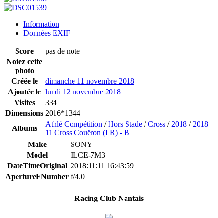
Information
Données EXIF
Score
pas de note
Notez cette
photo
Créée le
dimanche 11 novembre 2018
Ajoutée le
lundi 12 novembre 2018
Visites
334
Dimensions
2016*1344
Athlé Compétition
/
Hors Stade
/
Cross
/
2018
/
2018
Albums
11 Cross Couëron (LR) - B
Make
SONY
Model
ILCE-7M3
DateTimeOriginal
2018:11:11 16:43:59
ApertureFNumber
f/4.0
Racing Club Nantais