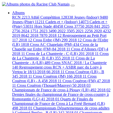
Albums
RCN
2213
Athlé Compétition
128338
Jeunes (Indoor)
9480
Jeunes (Piste)
11211
Cadets et + (Indoor)
14073
Cadets et +
(Piste)
53031
Hors Stade
40458
Cross
37750
2026
841
2025
2756
2024
1751
2023
3490
2022
3505
2021
2256
2020
4232
2019
8642
2018
7870
2018 12 Regroupement au Petit Port
117
2018 12 Cross Erdre (JM)
299
2018 12 Cross de l'Erdre
(LR)
1818
Cross AC Chapelain (PM)
434
Cross de la
Chapelle sur Erdre (FM)
84
2018 11 Cross d'Allones (DF)
4
2018 11 Cross de La Chantrerie - C (LR)
201
2018 11 Cross
de La Chantrerie - B (LR)
355
2018 11 Cross de La
Chantrerie - A (LR)
489
Cross SNAC 2018 / La Chantrerie
140
Regroupement cross RCN + ASBR parc du Loiry à
Vertou le 18/11/2018
66
2018 11 Cross Couëron (LR) - B
345
2018 11 Cross Couëron (JM)
166
2018 11 Cross
Couëron (LR) - A
458
2018 11 Cross Couëron (FM)
47
2018
11 Cross Couëron (Thouaré/Mauves)
50
2018 03
Championnats de France de cross à Plouay (LR)
492
2018 02
Demies finales du championnat de France de cross-country à
Romorantin (LG)
41
2018 01 Quarts de Finales du
Championnat de France de Cross à La Ferté Bernard (LR)
498
2018 01 Championnats Départementaux de cross adultes
à Guémené Penfao - B (LR)
342
2018 01 Championnats