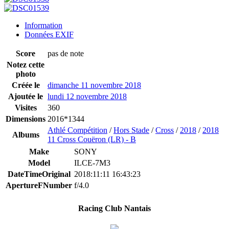
Information
Données EXIF
Score
pas de note
Notez cette
photo
Créée le
dimanche 11 novembre 2018
Ajoutée le
lundi 12 novembre 2018
Visites
360
Dimensions
2016*1344
Athlé Compétition
/
Hors Stade
/
Cross
/
2018
/
2018
Albums
11 Cross Couëron (LR) - B
Make
SONY
Model
ILCE-7M3
DateTimeOriginal
2018:11:11 16:43:23
ApertureFNumber
f/4.0
Racing Club Nantais