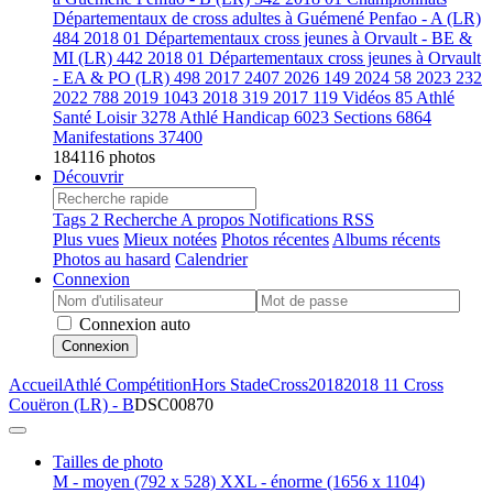
Départementaux de cross adultes à Guémené Penfao - A (LR)
484
2018 01 Départementaux cross jeunes à Orvault - BE &
MI (LR)
442
2018 01 Départementaux cross jeunes à Orvault
- EA & PO (LR)
498
2017
2407
2026
149
2024
58
2023
232
2022
788
2019
1043
2018
319
2017
119
Vidéos
85
Athlé
Santé Loisir
3278
Athlé Handicap
6023
Sections
6864
Manifestations
37400
184116 photos
Découvrir
Tags
2
Recherche
A propos
Notifications RSS
Plus vues
Mieux notées
Photos récentes
Albums récents
Photos au hasard
Calendrier
Connexion
Connexion auto
Connexion
Accueil
Athlé Compétition
Hors Stade
Cross
2018
2018 11 Cross
Couëron (LR) - B
DSC00870
Tailles de photo
M - moyen
(792 x 528)
XXL - énorme
(1656 x 1104)