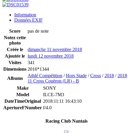
Information
Données EXIF
Score
pas de note
Notez cette
photo
Créée le
dimanche 11 novembre 2018
Ajoutée le
lundi 12 novembre 2018
Visites
341
Dimensions
2016*1344
Athlé Compétition
/
Hors Stade
/
Cross
/
2018
/
2018
Albums
11 Cross Couëron (LR) - B
Make
SONY
Model
ILCE-7M3
DateTimeOriginal
2018:11:11 16:43:10
ApertureFNumber
f/4.0
Racing Club Nantais