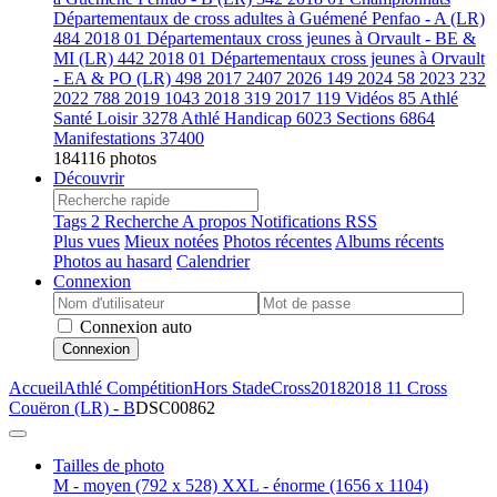
Départementaux de cross adultes à Guémené Penfao - A (LR)
484
2018 01 Départementaux cross jeunes à Orvault - BE &
MI (LR)
442
2018 01 Départementaux cross jeunes à Orvault
- EA & PO (LR)
498
2017
2407
2026
149
2024
58
2023
232
2022
788
2019
1043
2018
319
2017
119
Vidéos
85
Athlé
Santé Loisir
3278
Athlé Handicap
6023
Sections
6864
Manifestations
37400
184116 photos
Découvrir
Tags
2
Recherche
A propos
Notifications RSS
Plus vues
Mieux notées
Photos récentes
Albums récents
Photos au hasard
Calendrier
Connexion
Connexion auto
Connexion
Accueil
Athlé Compétition
Hors Stade
Cross
2018
2018 11 Cross
Couëron (LR) - B
DSC00862
Tailles de photo
M - moyen
(792 x 528)
XXL - énorme
(1656 x 1104)