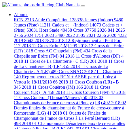
Albums
RCN
2213
Athlé Compétition
128338
Jeunes (Indoor)
9480
Jeunes (Piste)
11211
Cadets et + (Indoor)
14073
Cadets et +
(Piste)
53031
Hors Stade
40458
Cross
37750
2026
841
2025
2756
2024
1751
2023
3490
2022
3505
2021
2256
2020
4232
2019
8642
2018
7870
2018 12 Regroupement au Petit Port
117
2018 12 Cross Erdre (JM)
299
2018 12 Cross de l'Erdre
(LR)
1818
Cross AC Chapelain (PM)
434
Cross de la
Chapelle sur Erdre (FM)
84
2018 11 Cross d'Allones (DF)
4
2018 11 Cross de La Chantrerie - C (LR)
201
2018 11 Cross
de La Chantrerie - B (LR)
355
2018 11 Cross de La
Chantrerie - A (LR)
489
Cross SNAC 2018 / La Chantrerie
140
Regroupement cross RCN + ASBR parc du Loiry à
Vertou le 18/11/2018
66
2018 11 Cross Couëron (LR) - B
345
2018 11 Cross Couëron (JM)
166
2018 11 Cross
Couëron (LR) - A
458
2018 11 Cross Couëron (FM)
47
2018
11 Cross Couëron (Thouaré/Mauves)
50
2018 03
Championnats de France de cross à Plouay (LR)
492
2018 02
Demies finales du championnat de France de cross-country à
Romorantin (LG)
41
2018 01 Quarts de Finales du
Championnat de France de Cross à La Ferté Bernard (LR)
498
2018 01 Championnats Départementaux de cross adultes
à Guémené Penfao - B (LR)
342
2018 01 Championnats