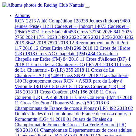
Albums
RCN
2213
Athlé Compétition
128338
Jeunes (Indoor)
9480
Jeunes (Piste)
11211
Cadets et + (Indoor)
14073
Cadets et +
(Piste)
53031
Hors Stade
40458
Cross
37750
2026
841
2025
2756
2024
1751
2023
3490
2022
3505
2021
2256
2020
4232
2019
8642
2018
7870
2018 12 Regroupement au Petit Port
117
2018 12 Cross Erdre (JM)
299
2018 12 Cross de l'Erdre
(LR)
1818
Cross AC Chapelain (PM)
434
Cross de la
Chapelle sur Erdre (FM)
84
2018 11 Cross d'Allones (DF)
4
2018 11 Cross de La Chantrerie - C (LR)
201
2018 11 Cross
de La Chantrerie - B (LR)
355
2018 11 Cross de La
Chantrerie - A (LR)
489
Cross SNAC 2018 / La Chantrerie
140
Regroupement cross RCN + ASBR parc du Loiry à
Vertou le 18/11/2018
66
2018 11 Cross Couëron (LR) - B
345
2018 11 Cross Couëron (JM)
166
2018 11 Cross
Couëron (LR) - A
458
2018 11 Cross Couëron (FM)
47
2018
11 Cross Couëron (Thouaré/Mauves)
50
2018 03
Championnats de France de cross à Plouay (LR)
492
2018 02
Demies finales du championnat de France de cross-country à
Romorantin (LG)
41
2018 01 Quarts de Finales du
Championnat de France de Cross à La Ferté Bernard (LR)
498
2018 01 Championnats Départementaux de cross adultes
à Guémené Penfao - B (LR)
342
2018 01 Championnats