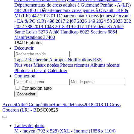
Départementaux de cross adultes à Guémené Penfao - A (LR)
484
2018 01 Départementaux cross jeunes à Orvault - BE &
MI (LR)
442
2018 01 Départementaux cross jeunes à Orvault
- EA & PO (LR)
498
2017
2407
2026
149
2024
58
2023
232
2022
788
2019
1043
2018
319
2017
119
Vidéos
85
Athlé
Santé Loisir
3278
Athlé Handicap
6023
Sections
6864
Manifestations
37400
184116 photos
Découvrir
Tags
2
Recherche
A propos
Notifications RSS
Plus vues
Mieux notées
Photos récentes
Albums récents
Photos au hasard
Calendrier
Connexion
Connexion auto
Connexion
Accueil
Athlé Compétition
Hors Stade
Cross
2018
2018 11 Cross
Couëron (LR) - B
DSC00825
Tailles de photo
M - moyen
(792 x 528)
XXL - énorme
(1656 x 1104)