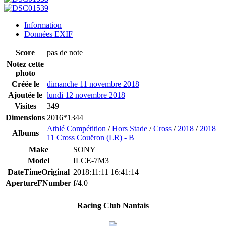
Information
Données EXIF
Score
pas de note
Notez cette
photo
Créée le
dimanche 11 novembre 2018
Ajoutée le
lundi 12 novembre 2018
Visites
349
Dimensions
2016*1344
Athlé Compétition
/
Hors Stade
/
Cross
/
2018
/
2018
Albums
11 Cross Couëron (LR) - B
Make
SONY
Model
ILCE-7M3
DateTimeOriginal
2018:11:11 16:41:14
ApertureFNumber
f/4.0
Racing Club Nantais