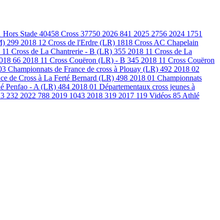
1
Hors Stade
40458
Cross
37750
2026
841
2025
2756
2024
1751
M)
299
2018 12 Cross de l'Erdre (LR)
1818
Cross AC Chapelain
 11 Cross de La Chantrerie - B (LR)
355
2018 11 Cross de La
2018
66
2018 11 Cross Couëron (LR) - B
345
2018 11 Cross Couëron
03 Championnats de France de cross à Plouay (LR)
492
2018 02
ce de Cross à La Ferté Bernard (LR)
498
2018 01 Championnats
é Penfao - A (LR)
484
2018 01 Départementaux cross jeunes à
23
232
2022
788
2019
1043
2018
319
2017
119
Vidéos
85
Athlé