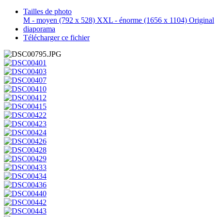
Tailles de photo
M - moyen
(792 x 528)
XXL - énorme
(1656 x 1104)
Original
diaporama
Télécharger ce fichier