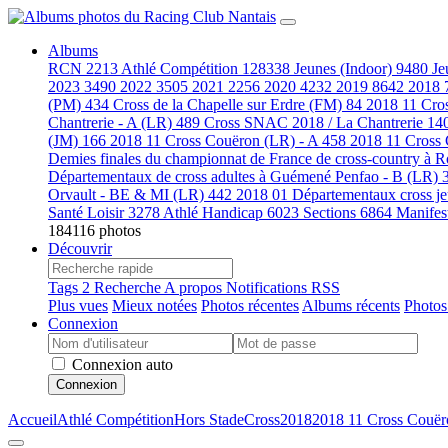
Albums
RCN
2213
Athlé Compétition
128338
Jeunes (Indoor)
9480
Je
2023
3490
2022
3505
2021
2256
2020
4232
2019
8642
2018
(PM)
434
Cross de la Chapelle sur Erdre (FM)
84
2018 11 Cro
Chantrerie - A (LR)
489
Cross SNAC 2018 / La Chantrerie
14
(JM)
166
2018 11 Cross Couëron (LR) - A
458
2018 11 Cross
Demies finales du championnat de France de cross-country à
Départementaux de cross adultes à Guémené Penfao - B (LR)
Orvault - BE & MI (LR)
442
2018 01 Départementaux cross j
Santé Loisir
3278
Athlé Handicap
6023
Sections
6864
Manifes
184116 photos
Découvrir
Tags
2
Recherche
A propos
Notifications RSS
Plus vues
Mieux notées
Photos récentes
Albums récents
Photos
Connexion
Connexion auto
Connexion
Accueil
Athlé Compétition
Hors Stade
Cross
2018
2018 11 Cross Couër