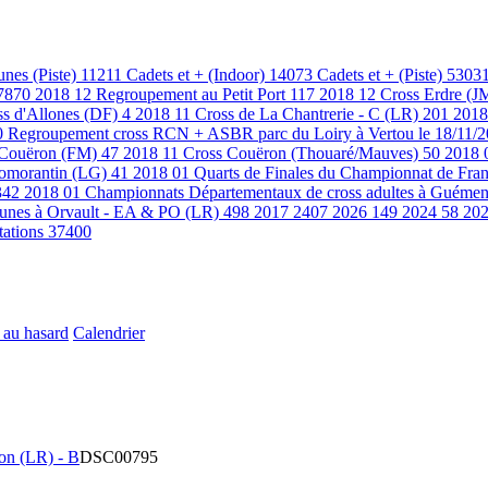
unes (Piste)
11211
Cadets et + (Indoor)
14073
Cadets et + (Piste)
5303
7870
2018 12 Regroupement au Petit Port
117
2018 12 Cross Erdre (J
ss d'Allones (DF)
4
2018 11 Cross de La Chantrerie - C (LR)
201
2018
0
Regroupement cross RCN + ASBR parc du Loiry à Vertou le 18/11/
 Couëron (FM)
47
2018 11 Cross Couëron (Thouaré/Mauves)
50
2018 
 Romorantin (LG)
41
2018 01 Quarts de Finales du Championnat de Fran
342
2018 01 Championnats Départementaux de cross adultes à Guémen
eunes à Orvault - EA & PO (LR)
498
2017
2407
2026
149
2024
58
20
tations
37400
 au hasard
Calendrier
on (LR) - B
DSC00795