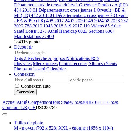
Départementaux de cross adultes à Guémené Penfao - A (LR)
484
2018 01 Départementaux cross jeunes à Orvault - BE &
MI (LR)
442
2018 01 Départementaux cross jeunes à Orvault
- EA & PO (LR)
498
2017
2407
2026
149
2024
58
2023
232
2022
788
2019
1043
2018
319
2017
119
Vidéos
85
Athlé
Santé Loisir
3278
Athlé Handicap
6023
Sections
6864
Manifestations
37400
184116 photos
Découvrir
Tags
2
Recherche
A propos
Notifications RSS
Plus vues
Mieux notées
Photos récentes
Albums récents
Photos au hasard
Calendrier
Connexion
Connexion auto
Connexion
Accueil
Athlé Compétition
Hors Stade
Cross
2018
2018 11 Cross
Couëron (LR) - B
DSC00789
Tailles de photo
M - moyen
(792 x 528)
XXL - énorme
(1656 x 1104)