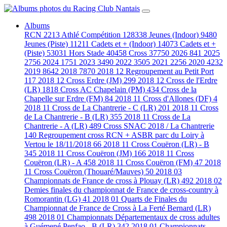
Albums
RCN
2213
Athlé Compétition
128338
Jeunes (Indoor)
9480
Jeunes (Piste)
11211
Cadets et + (Indoor)
14073
Cadets et +
(Piste)
53031
Hors Stade
40458
Cross
37750
2026
841
2025
2756
2024
1751
2023
3490
2022
3505
2021
2256
2020
4232
2019
8642
2018
7870
2018 12 Regroupement au Petit Port
117
2018 12 Cross Erdre (JM)
299
2018 12 Cross de l'Erdre
(LR)
1818
Cross AC Chapelain (PM)
434
Cross de la
Chapelle sur Erdre (FM)
84
2018 11 Cross d'Allones (DF)
4
2018 11 Cross de La Chantrerie - C (LR)
201
2018 11 Cross
de La Chantrerie - B (LR)
355
2018 11 Cross de La
Chantrerie - A (LR)
489
Cross SNAC 2018 / La Chantrerie
140
Regroupement cross RCN + ASBR parc du Loiry à
Vertou le 18/11/2018
66
2018 11 Cross Couëron (LR) - B
345
2018 11 Cross Couëron (JM)
166
2018 11 Cross
Couëron (LR) - A
458
2018 11 Cross Couëron (FM)
47
2018
11 Cross Couëron (Thouaré/Mauves)
50
2018 03
Championnats de France de cross à Plouay (LR)
492
2018 02
Demies finales du championnat de France de cross-country à
Romorantin (LG)
41
2018 01 Quarts de Finales du
Championnat de France de Cross à La Ferté Bernard (LR)
498
2018 01 Championnats Départementaux de cross adultes
à Guémené Penfao - B (LR)
342
2018 01 Championnats