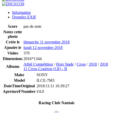
Information
Données EXIF
Score
pas de note
Notez cette
photo
Créée le
dimanche 11 novembre 2018
Ajoutée le
lundi 12 novembre 2018
Visites
379
Dimensions
2016*1344
Athlé Compétition
/
Hors Stade
/
Cross
/
2018
/
2018
Albums
11 Cross Couëron (LR) - B
Make
SONY
Model
ILCE-7M3
DateTimeOriginal
2018:11:11 16:39:27
ApertureFNumber
f/4.0
Racing Club Nantais