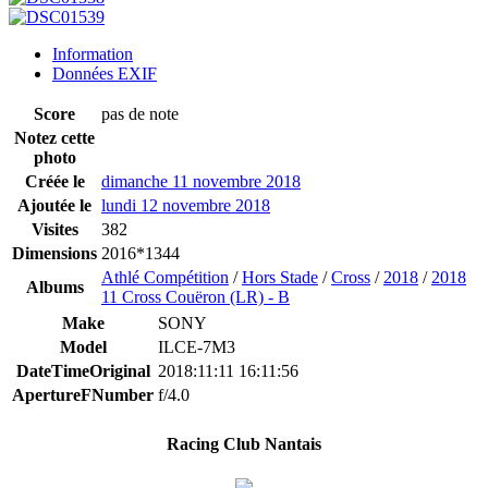
Information
Données EXIF
Score
pas de note
Notez cette
photo
Créée le
dimanche 11 novembre 2018
Ajoutée le
lundi 12 novembre 2018
Visites
382
Dimensions
2016*1344
Athlé Compétition
/
Hors Stade
/
Cross
/
2018
/
2018
Albums
11 Cross Couëron (LR) - B
Make
SONY
Model
ILCE-7M3
DateTimeOriginal
2018:11:11 16:11:56
ApertureFNumber
f/4.0
Racing Club Nantais