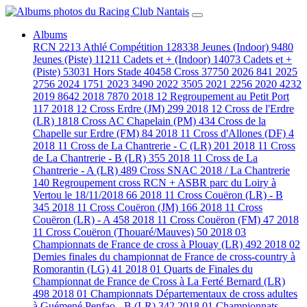
Albums
RCN
2213
Athlé Compétition
128338
Jeunes (Indoor)
9480
Jeunes (Piste)
11211
Cadets et + (Indoor)
14073
Cadets et +
(Piste)
53031
Hors Stade
40458
Cross
37750
2026
841
2025
2756
2024
1751
2023
3490
2022
3505
2021
2256
2020
4232
2019
8642
2018
7870
2018 12 Regroupement au Petit Port
117
2018 12 Cross Erdre (JM)
299
2018 12 Cross de l'Erdre
(LR)
1818
Cross AC Chapelain (PM)
434
Cross de la
Chapelle sur Erdre (FM)
84
2018 11 Cross d'Allones (DF)
4
2018 11 Cross de La Chantrerie - C (LR)
201
2018 11 Cross
de La Chantrerie - B (LR)
355
2018 11 Cross de La
Chantrerie - A (LR)
489
Cross SNAC 2018 / La Chantrerie
140
Regroupement cross RCN + ASBR parc du Loiry à
Vertou le 18/11/2018
66
2018 11 Cross Couëron (LR) - B
345
2018 11 Cross Couëron (JM)
166
2018 11 Cross
Couëron (LR) - A
458
2018 11 Cross Couëron (FM)
47
2018
11 Cross Couëron (Thouaré/Mauves)
50
2018 03
Championnats de France de cross à Plouay (LR)
492
2018 02
Demies finales du championnat de France de cross-country à
Romorantin (LG)
41
2018 01 Quarts de Finales du
Championnat de France de Cross à La Ferté Bernard (LR)
498
2018 01 Championnats Départementaux de cross adultes
à Guémené Penfao - B (LR)
342
2018 01 Championnats