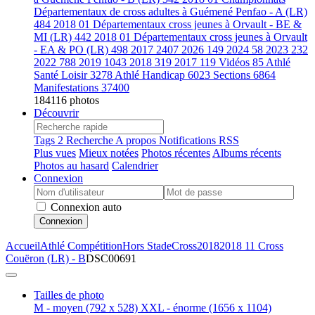
Départementaux de cross adultes à Guémené Penfao - A (LR)
484
2018 01 Départementaux cross jeunes à Orvault - BE &
MI (LR)
442
2018 01 Départementaux cross jeunes à Orvault
- EA & PO (LR)
498
2017
2407
2026
149
2024
58
2023
232
2022
788
2019
1043
2018
319
2017
119
Vidéos
85
Athlé
Santé Loisir
3278
Athlé Handicap
6023
Sections
6864
Manifestations
37400
184116 photos
Découvrir
Tags
2
Recherche
A propos
Notifications RSS
Plus vues
Mieux notées
Photos récentes
Albums récents
Photos au hasard
Calendrier
Connexion
Connexion auto
Connexion
Accueil
Athlé Compétition
Hors Stade
Cross
2018
2018 11 Cross
Couëron (LR) - B
DSC00691
Tailles de photo
M - moyen
(792 x 528)
XXL - énorme
(1656 x 1104)