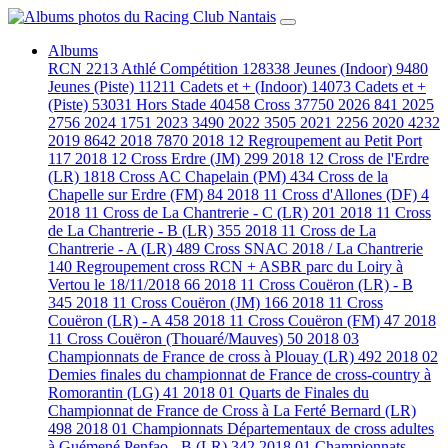
Albums
RCN
2213
Athlé Compétition
128338
Jeunes (Indoor)
9480
Jeunes (Piste)
11211
Cadets et + (Indoor)
14073
Cadets et +
(Piste)
53031
Hors Stade
40458
Cross
37750
2026
841
2025
2756
2024
1751
2023
3490
2022
3505
2021
2256
2020
4232
2019
8642
2018
7870
2018 12 Regroupement au Petit Port
117
2018 12 Cross Erdre (JM)
299
2018 12 Cross de l'Erdre
(LR)
1818
Cross AC Chapelain (PM)
434
Cross de la
Chapelle sur Erdre (FM)
84
2018 11 Cross d'Allones (DF)
4
2018 11 Cross de La Chantrerie - C (LR)
201
2018 11 Cross
de La Chantrerie - B (LR)
355
2018 11 Cross de La
Chantrerie - A (LR)
489
Cross SNAC 2018 / La Chantrerie
140
Regroupement cross RCN + ASBR parc du Loiry à
Vertou le 18/11/2018
66
2018 11 Cross Couëron (LR) - B
345
2018 11 Cross Couëron (JM)
166
2018 11 Cross
Couëron (LR) - A
458
2018 11 Cross Couëron (FM)
47
2018
11 Cross Couëron (Thouaré/Mauves)
50
2018 03
Championnats de France de cross à Plouay (LR)
492
2018 02
Demies finales du championnat de France de cross-country à
Romorantin (LG)
41
2018 01 Quarts de Finales du
Championnat de France de Cross à La Ferté Bernard (LR)
498
2018 01 Championnats Départementaux de cross adultes
à Guémené Penfao - B (LR)
342
2018 01 Championnats