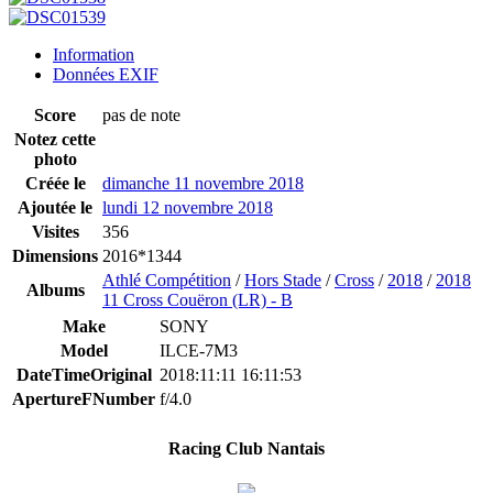
Information
Données EXIF
Score
pas de note
Notez cette
photo
Créée le
dimanche 11 novembre 2018
Ajoutée le
lundi 12 novembre 2018
Visites
356
Dimensions
2016*1344
Athlé Compétition
/
Hors Stade
/
Cross
/
2018
/
2018
Albums
11 Cross Couëron (LR) - B
Make
SONY
Model
ILCE-7M3
DateTimeOriginal
2018:11:11 16:11:53
ApertureFNumber
f/4.0
Racing Club Nantais