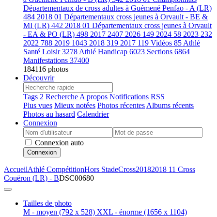
Départementaux de cross adultes à Guémené Penfao - A (LR)
484
2018 01 Départementaux cross jeunes à Orvault - BE &
MI (LR)
442
2018 01 Départementaux cross jeunes à Orvault
- EA & PO (LR)
498
2017
2407
2026
149
2024
58
2023
232
2022
788
2019
1043
2018
319
2017
119
Vidéos
85
Athlé
Santé Loisir
3278
Athlé Handicap
6023
Sections
6864
Manifestations
37400
184116 photos
Découvrir
Tags
2
Recherche
A propos
Notifications RSS
Plus vues
Mieux notées
Photos récentes
Albums récents
Photos au hasard
Calendrier
Connexion
Connexion auto
Connexion
Accueil
Athlé Compétition
Hors Stade
Cross
2018
2018 11 Cross
Couëron (LR) - B
DSC00680
Tailles de photo
M - moyen
(792 x 528)
XXL - énorme
(1656 x 1104)