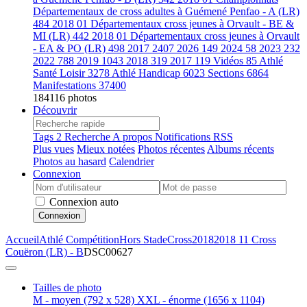
Départementaux de cross adultes à Guémené Penfao - A (LR)
484
2018 01 Départementaux cross jeunes à Orvault - BE &
MI (LR)
442
2018 01 Départementaux cross jeunes à Orvault
- EA & PO (LR)
498
2017
2407
2026
149
2024
58
2023
232
2022
788
2019
1043
2018
319
2017
119
Vidéos
85
Athlé
Santé Loisir
3278
Athlé Handicap
6023
Sections
6864
Manifestations
37400
184116 photos
Découvrir
Tags
2
Recherche
A propos
Notifications RSS
Plus vues
Mieux notées
Photos récentes
Albums récents
Photos au hasard
Calendrier
Connexion
Connexion auto
Connexion
Accueil
Athlé Compétition
Hors Stade
Cross
2018
2018 11 Cross
Couëron (LR) - B
DSC00627
Tailles de photo
M - moyen
(792 x 528)
XXL - énorme
(1656 x 1104)