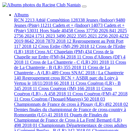
Albums
RCN
2213
Athlé Compétition
128338
Jeunes (Indoor)
9480
Jeunes (Piste)
11211
Cadets et + (Indoor)
14073
Cadets et +
(Piste)
53031
Hors Stade
40458
Cross
37750
2026
841
2025
2756
2024
1751
2023
3490
2022
3505
2021
2256
2020
4232
2019
8642
2018
7870
2018 12 Regroupement au Petit Port
117
2018 12 Cross Erdre (JM)
299
2018 12 Cross de l'Erdre
(LR)
1818
Cross AC Chapelain (PM)
434
Cross de la
Chapelle sur Erdre (FM)
84
2018 11 Cross d'Allones (DF)
4
2018 11 Cross de La Chantrerie - C (LR)
201
2018 11 Cross
de La Chantrerie - B (LR)
355
2018 11 Cross de La
Chantrerie - A (LR)
489
Cross SNAC 2018 / La Chantrerie
140
Regroupement cross RCN + ASBR parc du Loiry à
Vertou le 18/11/2018
66
2018 11 Cross Couëron (LR) - B
345
2018 11 Cross Couëron (JM)
166
2018 11 Cross
Couëron (LR) - A
458
2018 11 Cross Couëron (FM)
47
2018
11 Cross Couëron (Thouaré/Mauves)
50
2018 03
Championnats de France de cross à Plouay (LR)
492
2018 02
Demies finales du championnat de France de cross-country à
Romorantin (LG)
41
2018 01 Quarts de Finales du
Championnat de France de Cross à La Ferté Bernard (LR)
498
2018 01 Championnats Départementaux de cross adultes
à Guémené Penfao - B (LR)
342
2018 01 Championnats