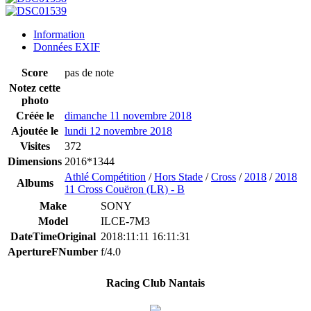
Information
Données EXIF
Score
pas de note
Notez cette
photo
Créée le
dimanche 11 novembre 2018
Ajoutée le
lundi 12 novembre 2018
Visites
372
Dimensions
2016*1344
Athlé Compétition
/
Hors Stade
/
Cross
/
2018
/
2018
Albums
11 Cross Couëron (LR) - B
Make
SONY
Model
ILCE-7M3
DateTimeOriginal
2018:11:11 16:11:31
ApertureFNumber
f/4.0
Racing Club Nantais