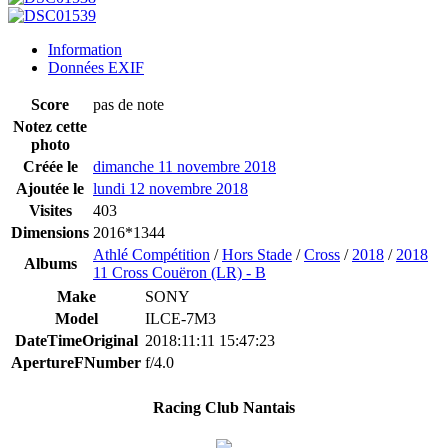
Information
Données EXIF
Score
pas de note
Notez cette
photo
Créée le
dimanche 11 novembre 2018
Ajoutée le
lundi 12 novembre 2018
Visites
403
Dimensions
2016*1344
Athlé Compétition
/
Hors Stade
/
Cross
/
2018
/
2018
Albums
11 Cross Couëron (LR) - B
Make
SONY
Model
ILCE-7M3
DateTimeOriginal
2018:11:11 15:47:23
ApertureFNumber
f/4.0
Racing Club Nantais