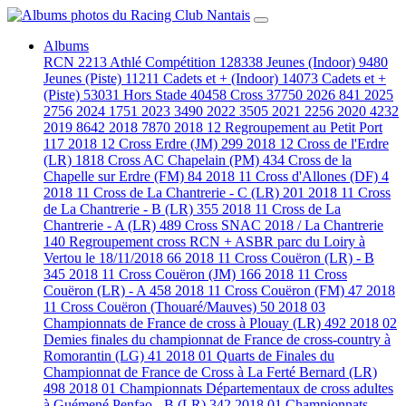
Albums
RCN
2213
Athlé Compétition
128338
Jeunes (Indoor)
9480
Jeunes (Piste)
11211
Cadets et + (Indoor)
14073
Cadets et +
(Piste)
53031
Hors Stade
40458
Cross
37750
2026
841
2025
2756
2024
1751
2023
3490
2022
3505
2021
2256
2020
4232
2019
8642
2018
7870
2018 12 Regroupement au Petit Port
117
2018 12 Cross Erdre (JM)
299
2018 12 Cross de l'Erdre
(LR)
1818
Cross AC Chapelain (PM)
434
Cross de la
Chapelle sur Erdre (FM)
84
2018 11 Cross d'Allones (DF)
4
2018 11 Cross de La Chantrerie - C (LR)
201
2018 11 Cross
de La Chantrerie - B (LR)
355
2018 11 Cross de La
Chantrerie - A (LR)
489
Cross SNAC 2018 / La Chantrerie
140
Regroupement cross RCN + ASBR parc du Loiry à
Vertou le 18/11/2018
66
2018 11 Cross Couëron (LR) - B
345
2018 11 Cross Couëron (JM)
166
2018 11 Cross
Couëron (LR) - A
458
2018 11 Cross Couëron (FM)
47
2018
11 Cross Couëron (Thouaré/Mauves)
50
2018 03
Championnats de France de cross à Plouay (LR)
492
2018 02
Demies finales du championnat de France de cross-country à
Romorantin (LG)
41
2018 01 Quarts de Finales du
Championnat de France de Cross à La Ferté Bernard (LR)
498
2018 01 Championnats Départementaux de cross adultes
à Guémené Penfao - B (LR)
342
2018 01 Championnats