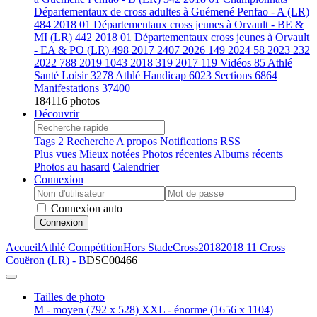
Départementaux de cross adultes à Guémené Penfao - A (LR)
484
2018 01 Départementaux cross jeunes à Orvault - BE &
MI (LR)
442
2018 01 Départementaux cross jeunes à Orvault
- EA & PO (LR)
498
2017
2407
2026
149
2024
58
2023
232
2022
788
2019
1043
2018
319
2017
119
Vidéos
85
Athlé
Santé Loisir
3278
Athlé Handicap
6023
Sections
6864
Manifestations
37400
184116 photos
Découvrir
Tags
2
Recherche
A propos
Notifications RSS
Plus vues
Mieux notées
Photos récentes
Albums récents
Photos au hasard
Calendrier
Connexion
Connexion auto
Connexion
Accueil
Athlé Compétition
Hors Stade
Cross
2018
2018 11 Cross
Couëron (LR) - B
DSC00466
Tailles de photo
M - moyen
(792 x 528)
XXL - énorme
(1656 x 1104)