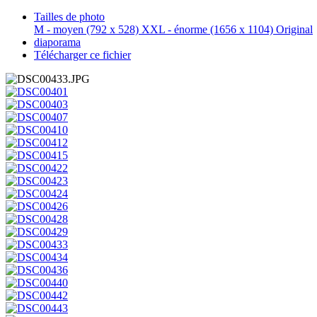
Tailles de photo
M - moyen
(792 x 528)
XXL - énorme
(1656 x 1104)
Original
diaporama
Télécharger ce fichier