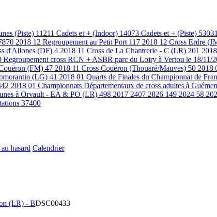
unes (Piste)
11211
Cadets et + (Indoor)
14073
Cadets et + (Piste)
5303
7870
2018 12 Regroupement au Petit Port
117
2018 12 Cross Erdre (J
ss d'Allones (DF)
4
2018 11 Cross de La Chantrerie - C (LR)
201
2018
0
Regroupement cross RCN + ASBR parc du Loiry à Vertou le 18/11/
 Couëron (FM)
47
2018 11 Cross Couëron (Thouaré/Mauves)
50
2018 
 Romorantin (LG)
41
2018 01 Quarts de Finales du Championnat de Fran
342
2018 01 Championnats Départementaux de cross adultes à Guémen
eunes à Orvault - EA & PO (LR)
498
2017
2407
2026
149
2024
58
20
tations
37400
 au hasard
Calendrier
on (LR) - B
DSC00433