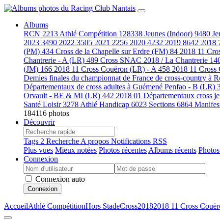
Albums
RCN
2213
Athlé Compétition
128338
Jeunes (Indoor)
9480
Je
2023
3490
2022
3505
2021
2256
2020
4232
2019
8642
2018
(PM)
434
Cross de la Chapelle sur Erdre (FM)
84
2018 11 Cro
Chantrerie - A (LR)
489
Cross SNAC 2018 / La Chantrerie
14
(JM)
166
2018 11 Cross Couëron (LR) - A
458
2018 11 Cross
Demies finales du championnat de France de cross-country à
Départementaux de cross adultes à Guémené Penfao - B (LR)
Orvault - BE & MI (LR)
442
2018 01 Départementaux cross j
Santé Loisir
3278
Athlé Handicap
6023
Sections
6864
Manifes
184116 photos
Découvrir
Tags
2
Recherche
A propos
Notifications RSS
Plus vues
Mieux notées
Photos récentes
Albums récents
Photos
Connexion
Connexion auto
Connexion
Accueil
Athlé Compétition
Hors Stade
Cross
2018
2018 11 Cross Couër