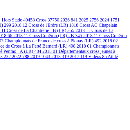
1
Hors Stade
40458
Cross
37750
2026
841
2025
2756
2024
1751
M)
299
2018 12 Cross de l'Erdre (LR)
1818
Cross AC Chapelain
 11 Cross de La Chantrerie - B (LR)
355
2018 11 Cross de La
2018
66
2018 11 Cross Couëron (LR) - B
345
2018 11 Cross Couëron
03 Championnats de France de cross à Plouay (LR)
492
2018 02
ce de Cross à La Ferté Bernard (LR)
498
2018 01 Championnats
é Penfao - A (LR)
484
2018 01 Départementaux cross jeunes à
23
232
2022
788
2019
1043
2018
319
2017
119
Vidéos
85
Athlé