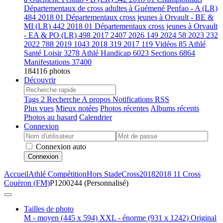
Départementaux de cross adultes à Guémené Penfao - A (LR)
484
2018 01 Départementaux cross jeunes à Orvault - BE &
MI (LR)
442
2018 01 Départementaux cross jeunes à Orvault
- EA & PO (LR)
498
2017
2407
2026
149
2024
58
2023
232
2022
788
2019
1043
2018
319
2017
119
Vidéos
85
Athlé
Santé Loisir
3278
Athlé Handicap
6023
Sections
6864
Manifestations
37400
184116 photos
Découvrir
Tags
2
Recherche
A propos
Notifications RSS
Plus vues
Mieux notées
Photos récentes
Albums récents
Photos au hasard
Calendrier
Connexion
Connexion auto
Connexion
Accueil
Athlé Compétition
Hors Stade
Cross
2018
2018 11 Cross
Couëron (FM)
P1200244 (Personnalisé)
Tailles de photo
M - moyen
(445 x 594)
XXL - énorme
(931 x 1242)
Original