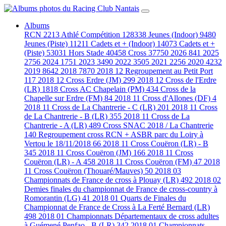
Albums
RCN
2213
Athlé Compétition
128338
Jeunes (Indoor)
9480
Jeunes (Piste)
11211
Cadets et + (Indoor)
14073
Cadets et +
(Piste)
53031
Hors Stade
40458
Cross
37750
2026
841
2025
2756
2024
1751
2023
3490
2022
3505
2021
2256
2020
4232
2019
8642
2018
7870
2018 12 Regroupement au Petit Port
117
2018 12 Cross Erdre (JM)
299
2018 12 Cross de l'Erdre
(LR)
1818
Cross AC Chapelain (PM)
434
Cross de la
Chapelle sur Erdre (FM)
84
2018 11 Cross d'Allones (DF)
4
2018 11 Cross de La Chantrerie - C (LR)
201
2018 11 Cross
de La Chantrerie - B (LR)
355
2018 11 Cross de La
Chantrerie - A (LR)
489
Cross SNAC 2018 / La Chantrerie
140
Regroupement cross RCN + ASBR parc du Loiry à
Vertou le 18/11/2018
66
2018 11 Cross Couëron (LR) - B
345
2018 11 Cross Couëron (JM)
166
2018 11 Cross
Couëron (LR) - A
458
2018 11 Cross Couëron (FM)
47
2018
11 Cross Couëron (Thouaré/Mauves)
50
2018 03
Championnats de France de cross à Plouay (LR)
492
2018 02
Demies finales du championnat de France de cross-country à
Romorantin (LG)
41
2018 01 Quarts de Finales du
Championnat de France de Cross à La Ferté Bernard (LR)
498
2018 01 Championnats Départementaux de cross adultes
à Guémené Penfao - B (LR)
342
2018 01 Championnats