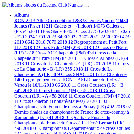
Albums
RCN
2213
Athlé Compétition
128338
Jeunes (Indoor)
9480
Jeunes (Piste)
11211
Cadets et + (Indoor)
14073
Cadets et +
(Piste)
53031
Hors Stade
40458
Cross
37750
2026
841
2025
2756
2024
1751
2023
3490
2022
3505
2021
2256
2020
4232
2019
8642
2018
7870
2018 12 Regroupement au Petit Port
117
2018 12 Cross Erdre (JM)
299
2018 12 Cross de l'Erdre
(LR)
1818
Cross AC Chapelain (PM)
434
Cross de la
Chapelle sur Erdre (FM)
84
2018 11 Cross d'Allones (DF)
4
2018 11 Cross de La Chantrerie - C (LR)
201
2018 11 Cross
de La Chantrerie - B (LR)
355
2018 11 Cross de La
Chantrerie - A (LR)
489
Cross SNAC 2018 / La Chantrerie
140
Regroupement cross RCN + ASBR parc du Loiry à
Vertou le 18/11/2018
66
2018 11 Cross Couëron (LR) - B
345
2018 11 Cross Couëron (JM)
166
2018 11 Cross
Couëron (LR) - A
458
2018 11 Cross Couëron (FM)
47
2018
11 Cross Couëron (Thouaré/Mauves)
50
2018 03
Championnats de France de cross à Plouay (LR)
492
2018 02
Demies finales du championnat de France de cross-country à
Romorantin (LG)
41
2018 01 Quarts de Finales du
Championnat de France de Cross à La Ferté Bernard (LR)
498
2018 01 Championnats Départementaux de cross adultes
à Guémené Penfao - B (LR)
342
2018 01 Championnats