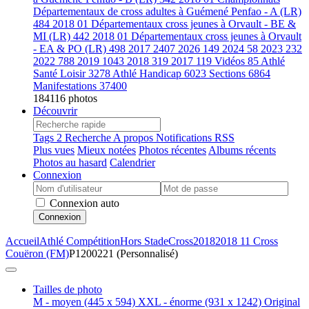
Départementaux de cross adultes à Guémené Penfao - A (LR)
484
2018 01 Départementaux cross jeunes à Orvault - BE &
MI (LR)
442
2018 01 Départementaux cross jeunes à Orvault
- EA & PO (LR)
498
2017
2407
2026
149
2024
58
2023
232
2022
788
2019
1043
2018
319
2017
119
Vidéos
85
Athlé
Santé Loisir
3278
Athlé Handicap
6023
Sections
6864
Manifestations
37400
184116 photos
Découvrir
Tags
2
Recherche
A propos
Notifications RSS
Plus vues
Mieux notées
Photos récentes
Albums récents
Photos au hasard
Calendrier
Connexion
Connexion auto
Connexion
Accueil
Athlé Compétition
Hors Stade
Cross
2018
2018 11 Cross
Couëron (FM)
P1200221 (Personnalisé)
Tailles de photo
M - moyen
(445 x 594)
XXL - énorme
(931 x 1242)
Original