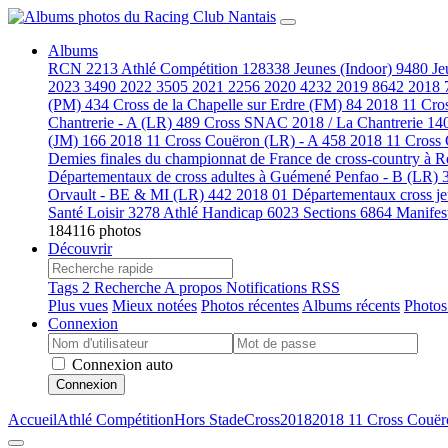
Albums
RCN
2213
Athlé Compétition
128338
Jeunes (Indoor)
9480
Je
2023
3490
2022
3505
2021
2256
2020
4232
2019
8642
2018
(PM)
434
Cross de la Chapelle sur Erdre (FM)
84
2018 11 Cro
Chantrerie - A (LR)
489
Cross SNAC 2018 / La Chantrerie
14
(JM)
166
2018 11 Cross Couëron (LR) - A
458
2018 11 Cross
Demies finales du championnat de France de cross-country à
Départementaux de cross adultes à Guémené Penfao - B (LR)
Orvault - BE & MI (LR)
442
2018 01 Départementaux cross j
Santé Loisir
3278
Athlé Handicap
6023
Sections
6864
Manifes
184116 photos
Découvrir
Tags
2
Recherche
A propos
Notifications RSS
Plus vues
Mieux notées
Photos récentes
Albums récents
Photos
Connexion
Connexion auto
Connexion
Accueil
Athlé Compétition
Hors Stade
Cross
2018
2018 11 Cross Couë