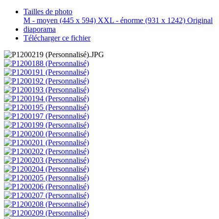
Tailles de photo
M - moyen
(445 x 594)
XXL - énorme
(931 x 1242)
Original
diaporama
Télécharger ce fichier