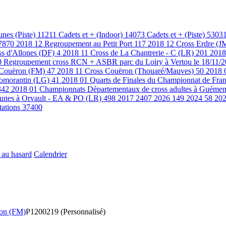
unes (Piste)
11211
Cadets et + (Indoor)
14073
Cadets et + (Piste)
5303
7870
2018 12 Regroupement au Petit Port
117
2018 12 Cross Erdre (J
ss d'Allones (DF)
4
2018 11 Cross de La Chantrerie - C (LR)
201
2018
0
Regroupement cross RCN + ASBR parc du Loiry à Vertou le 18/11/
 Couëron (FM)
47
2018 11 Cross Couëron (Thouaré/Mauves)
50
2018 
 Romorantin (LG)
41
2018 01 Quarts de Finales du Championnat de Fran
342
2018 01 Championnats Départementaux de cross adultes à Guémen
eunes à Orvault - EA & PO (LR)
498
2017
2407
2026
149
2024
58
20
tations
37400
 au hasard
Calendrier
ron (FM)
P1200219 (Personnalisé)