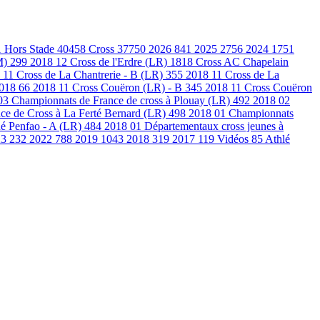
1
Hors Stade
40458
Cross
37750
2026
841
2025
2756
2024
1751
M)
299
2018 12 Cross de l'Erdre (LR)
1818
Cross AC Chapelain
 11 Cross de La Chantrerie - B (LR)
355
2018 11 Cross de La
2018
66
2018 11 Cross Couëron (LR) - B
345
2018 11 Cross Couëron
03 Championnats de France de cross à Plouay (LR)
492
2018 02
ce de Cross à La Ferté Bernard (LR)
498
2018 01 Championnats
é Penfao - A (LR)
484
2018 01 Départementaux cross jeunes à
23
232
2022
788
2019
1043
2018
319
2017
119
Vidéos
85
Athlé