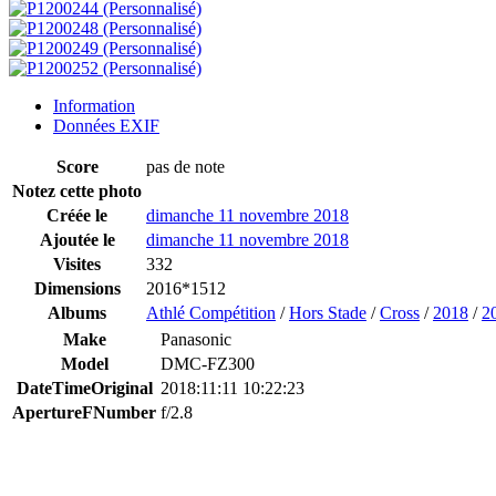
Information
Données EXIF
Score
pas de note
Notez cette photo
Créée le
dimanche 11 novembre 2018
Ajoutée le
dimanche 11 novembre 2018
Visites
332
Dimensions
2016*1512
Albums
Athlé Compétition
/
Hors Stade
/
Cross
/
2018
/
2
Make
Panasonic
Model
DMC-FZ300
DateTimeOriginal
2018:11:11 10:22:23
ApertureFNumber
f/2.8