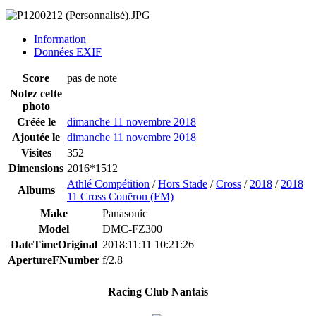
Information
Données EXIF
Score
pas de note
Notez cette
photo
Créée le
dimanche 11 novembre 2018
Ajoutée le
dimanche 11 novembre 2018
Visites
352
Dimensions
2016*1512
Athlé Compétition
/
Hors Stade
/
Cross
/
2018
/
2018
Albums
11 Cross Couëron (FM)
Make
Panasonic
Model
DMC-FZ300
DateTimeOriginal
2018:11:11 10:21:26
ApertureFNumber
f/2.8
Racing Club Nantais