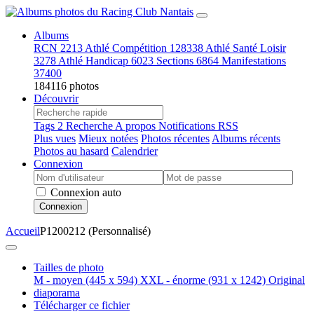
Albums
RCN
2213
Athlé Compétition
128338
Athlé Santé Loisir
3278
Athlé Handicap
6023
Sections
6864
Manifestations
37400
184116 photos
Découvrir
Tags
2
Recherche
A propos
Notifications RSS
Plus vues
Mieux notées
Photos récentes
Albums récents
Photos au hasard
Calendrier
Connexion
Connexion auto
Connexion
Accueil
P1200212 (Personnalisé)
Tailles de photo
M - moyen
(445 x 594)
XXL - énorme
(931 x 1242)
Original
diaporama
Télécharger ce fichier