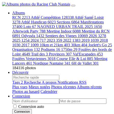
Albums
RCN
2213
Athlé Compétition
128338
Athlé Santé Loisir
3278
Athlé Handicap
6023
Sections
6864
Manifestations
37400
Loto
67
NAONED URBAN TRAIL 2025
1650
Afterwork Party
788
Meeting Indoor
6088
Meeting du RCN
6891
Odysséa
1432
Sentiers des Vignes
10069
2026
3278
2025
1254
2024
717
2023
359
2022
1383
2019
1039
2018
1030
2017
1009
10km et 21km
403
30km
404
Joelett's Go
25
Organisation
132
Podiums
16
1750m
29
Foulées des bords de
Loire
4649
Trail des 3 Provinces
307
Val'Escapades
453
Foulées Vertaviennes
3018
Course Elle & Lui
885
Meeting
Lancers
461
Nordique Nantaise
341
6H de Vallet
301
184116 photos
Découvrir
Tags
2
Recherche
A propos
Notifications RSS
Plus vues
Mieux notées
Photos récentes
Albums récents
Photos au hasard
Calendrier
Connexion
Connexion auto
Connexion