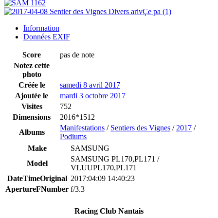
Information
Données EXIF
Score
pas de note
Notez cette
photo
Créée le
samedi 8 avril 2017
Ajoutée le
mardi 3 octobre 2017
Visites
752
Dimensions
2016*1512
Manifestations
/
Sentiers des Vignes
/
2017
/
Albums
Podiums
Make
SAMSUNG
SAMSUNG PL170,PL171 /
Model
VLUUPL170,PL171
DateTimeOriginal
2017:04:09 14:40:23
ApertureFNumber
f/3.3
Racing Club Nantais