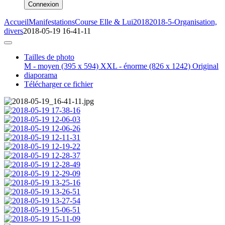
Connexion
Accueil
Manifestations
Course Elle & Lui
2018
2018-5-Organisation,
divers
2018-05-19 16-41-11
Tailles de photo
M - moyen
(395 x 594)
XXL - énorme
(826 x 1242)
Original
diaporama
Télécharger ce fichier