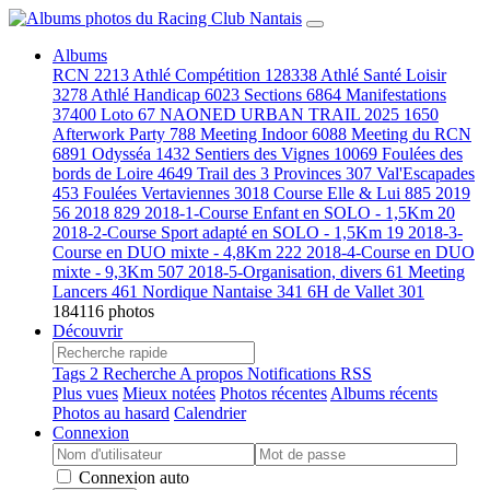
Albums
RCN
2213
Athlé Compétition
128338
Athlé Santé Loisir
3278
Athlé Handicap
6023
Sections
6864
Manifestations
37400
Loto
67
NAONED URBAN TRAIL 2025
1650
Afterwork Party
788
Meeting Indoor
6088
Meeting du RCN
6891
Odysséa
1432
Sentiers des Vignes
10069
Foulées des
bords de Loire
4649
Trail des 3 Provinces
307
Val'Escapades
453
Foulées Vertaviennes
3018
Course Elle & Lui
885
2019
56
2018
829
2018-1-Course Enfant en SOLO - 1,5Km
20
2018-2-Course Sport adapté en SOLO - 1,5Km
19
2018-3-
Course en DUO mixte - 4,8Km
222
2018-4-Course en DUO
mixte - 9,3Km
507
2018-5-Organisation, divers
61
Meeting
Lancers
461
Nordique Nantaise
341
6H de Vallet
301
184116 photos
Découvrir
Tags
2
Recherche
A propos
Notifications RSS
Plus vues
Mieux notées
Photos récentes
Albums récents
Photos au hasard
Calendrier
Connexion
Connexion auto