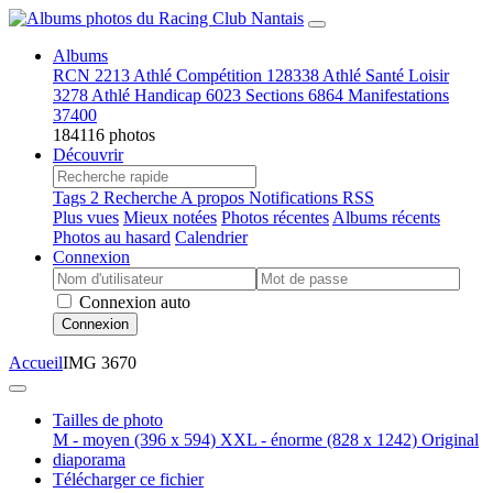
Albums
RCN
2213
Athlé Compétition
128338
Athlé Santé Loisir
3278
Athlé Handicap
6023
Sections
6864
Manifestations
37400
184116 photos
Découvrir
Tags
2
Recherche
A propos
Notifications RSS
Plus vues
Mieux notées
Photos récentes
Albums récents
Photos au hasard
Calendrier
Connexion
Connexion auto
Connexion
Accueil
IMG 3670
Tailles de photo
M - moyen
(396 x 594)
XXL - énorme
(828 x 1242)
Original
diaporama
Télécharger ce fichier