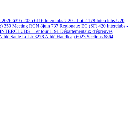
1
2026
6395
2025
6116
Interclubs U20 - Lot 2
178
Interclubs U20
x)
350
Meeting RCN 8juin
737
Régionaux EC (SF)
420
Interclubs -
INTERCLUBS - 1er tour
1191
Départementaux d'épreuves
Athlé Santé Loisir
3278
Athlé Handicap
6023
Sections
6864