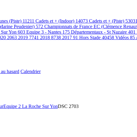
unes (Piste)
11211
Cadets et + (Indoor)
14073
Cadets et + (Piste)
5303
(Marine Peudenier)
572
Championnats de France EC (Clémence Renau
 Sur Yon
603
Equipe 3 - Nantes
175
Départementaux - St Nazaire
401
020
2063
2019
7741
2018
8738
2017
91
Hors Stade
40458
Vidéos
85
 au hasard
Calendrier
ur
Equipe 2 La Roche Sur Yon
DSC 2703