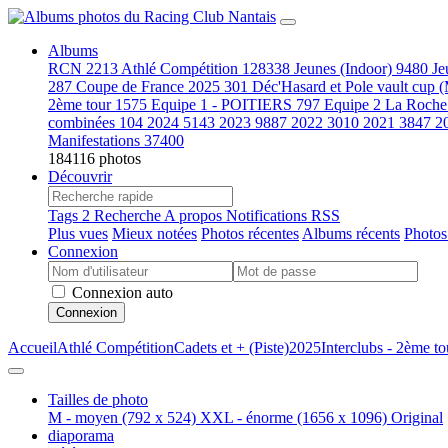
Albums
RCN
2213
Athlé Compétition
128338
Jeunes (Indoor)
9480
Je
287
Coupe de France 2025
301
Déc'Hasard et Pole vault cup 
2ème tour
1575
Equipe 1 - POITIERS
797
Equipe 2 La Roche
combinées
104
2024
5143
2023
9887
2022
3010
2021
3847
2
Manifestations
37400
184116 photos
Découvrir
Tags
2
Recherche
A propos
Notifications RSS
Plus vues
Mieux notées
Photos récentes
Albums récents
Photos
Connexion
Connexion auto
Connexion
Accueil
Athlé Compétition
Cadets et + (Piste)
2025
Interclubs - 2ème to
Tailles de photo
M - moyen
(792 x 524)
XXL - énorme
(1656 x 1096)
Original
diaporama